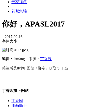
专家视点
花絮集锦
你好，APASL2017
2017-02-16
字体大小：
编辑： liufang
来源：
丁香园
关注感染时间 回复
绑定
获取 5 丁当
「
」
丁香园旗下网站
丁香园
用药助手