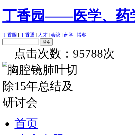
丁香园——医学、药
丁香园
|
丁香通
|
人才
|
会议
|
药学
|
博客
点击次数：
95788次
首页