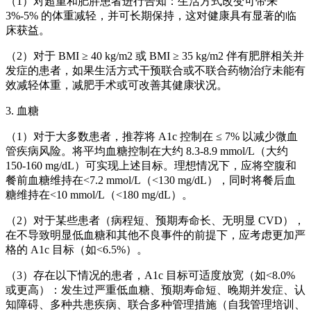
（1）对超重和肥胖患者进行告知：生活方式改变可带来
3%-5% 的体重减轻，并可长期保持，这对健康具有显著的临
床获益。
（2）对于 BMI ≥ 40 kg/m2 或 BMI ≥ 35 kg/m2 伴有肥胖相关并
发症的患者，如果生活方式干预联合或不联合药物治疗未能有
效减轻体重，减肥手术或可改善其健康状况。
3. 血糖
（1）对于大多数患者，推荐将 A1c 控制在 ≤ 7% 以减少微血
管疾病风险。将平均血糖控制在大约 8.3-8.9 mmol/L（大约
150-160 mg/dL）可实现上述目标。理想情况下，应将空腹和
餐前血糖维持在<7.2 mmol/L（<130 mg/dL），同时将餐后血
糖维持在<10 mmol/L（<180 mg/dL）。
（2）对于某些患者（病程短、预期寿命长、无明显 CVD），
在不导致明显低血糖和其他不良事件的前提下，应考虑更加严
格的 A1c 目标（如<6.5%）。
（3）存在以下情况的患者，A1c 目标可适度放宽（如<8.0%
或更高）：发生过严重低血糖、预期寿命短、晚期并发症、认
知障碍、多种共患疾病、联合多种管理措施（自我管理培训、