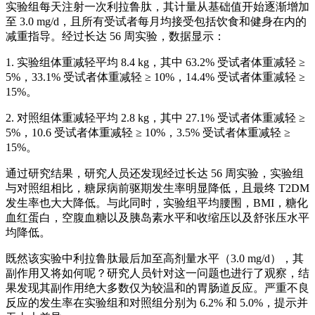
实验组每天注射一次利拉鲁肽，其计量从基础值开始逐渐增加
至 3.0 mg/d，且所有受试者每月均接受包括饮食和健身在内的
减重指导。经过长达 56 周实验，数据显示：
1. 实验组体重减轻平均 8.4 kg，其中 63.2% 受试者体重减轻 ≥
5%，33.1% 受试者体重减轻 ≥ 10%，14.4% 受试者体重减轻 ≥
15%。
2. 对照组体重减轻平均 2.8 kg，其中 27.1% 受试者体重减轻 ≥
5%，10.6 受试者体重减轻 ≥ 10%，3.5% 受试者体重减轻 ≥
15%。
通过研究结果，研究人员还发现经过长达 56 周实验，实验组
与对照组相比，糖尿病前驱期发生率明显降低，且最终 T2DM
发生率也大大降低。与此同时，实验组平均腰围，BMI，糖化
血红蛋白，空腹血糖以及胰岛素水平和收缩压以及舒张压水平
均降低。
既然该实验中利拉鲁肽最后加至高剂量水平（3.0 mg/d），其
副作用又将如何呢？研究人员针对这一问题也进行了观察，结
果发现其副作用绝大多数仅为较温和的胃肠道反应。严重不良
反应的发生率在实验组和对照组分别为 6.2% 和 5.0%，提示并