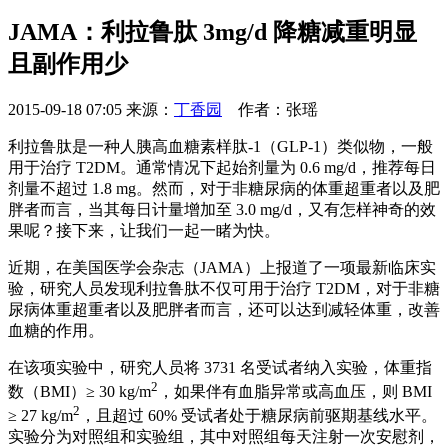
JAMA：利拉鲁肽 3mg/d 降糖减重明显
且副作用少
2015-09-18 07:05
来源：
丁香园
作者：张瑶
利拉鲁肽是一种人胰高血糖素样肽-1（GLP-1）类似物，一般
用于治疗 T2DM。通常情况下起始剂量为 0.6 mg/d，推荐每日
剂量不超过 1.8 mg。然而，对于非糖尿病的体重超重者以及肥
胖者而言，当其每日计量增加至 3.0 mg/d，又有怎样神奇的效
果呢？接下来，让我们一起一睹为快。
近期，在美国医学会杂志（JAMA）上报道了一项最新临床实
验，研究人员发现利拉鲁肽不仅可用于治疗 T2DM，对于非糖
尿病体重超重者以及肥胖者而言，还可以达到减轻体重，改善
血糖的作用。
在该项实验中，研究人员将 3731 名受试者纳入实验，体重指
2
数（BMI）≥ 30 kg/m
，如果伴有血脂异常或高血压，则 BMI
2
≥ 27 kg/m
，且超过 60% 受试者处于糖尿病前驱期基线水平。
实验分为对照组和实验组，其中对照组每天注射一次安慰剂，