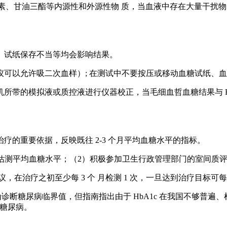
素、甘油三酯等内源性和外源性物 质，当血液中存在大量干扰物
、试纸保存不当等均会影响结果。
可以允许吸二次血样）; 在测试中不要按压或移动血糖试纸、
所带的模拟液或质控液进行仪器校正，当毛细血哲血糖结果与 H
的重要依据，反映既往 2-3 个月平均血糖水平的指标。
结果来估测平均血糖水平；（2）积极参加卫生行政管理部门的室间质评；
议，在治疗之初至少每 3 个 月检测 1 次，一旦达到治疗目标可每 6
5% 为诊断糖尿病临界值，但指南指出由于 HbA1c 在我国不够普
断糖尿病。