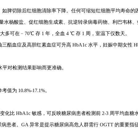
平，如脾切除后红细胞清除率下降。任何可缩短红细胞平均寿命的因
大剂量水杨酸盐、促红细胞生成素、抗逆转录病毒药物、利巴韦林、
﹣70℃ 存 1 年，全血 4 ℃ 存 1 周，室温下仅数天。
三酯血症及高胆红素血症可升高 HbA1c 水平，妊娠中期女性 Hb
水平对检测结果影响而更准确。
 10.8%-17.1%。
比 HbA1c 敏感，可反映糖尿病患者检测前 2-3 周平均血糖
糖尿病患者。GA 异常是提示糖尿病高危人群需行 OGTT 的重要指