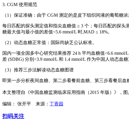
3. CGM 使用规范
（1）保证准确：由于 CGM 测定的是皮下组织间液的葡萄糖
每日匹配的探头测定值和指尖血糖值 ≥ 3 个；每日匹配的探头测定值和
糖最大值与最小值的差值<5.6 mmol/L 时,MAD ≤ 18%。
（2）动态血糖正常值：国际尚缺乏公认标准。
国内一项全国多中心研究结果推荐 24 h 平均血糖值<6.6 mmol/L，而 2
差 (SDBG) 分别<3.9 mmol/L 和 1.4 mmol/L 作为中国人
（3）推荐三步法解读动态血糖图谱
即第一步分析夜间血糖、第二步看餐前血糖、第三步看餐后血
本文整理自《中国血糖监测临床应用指南（2015 年版）》，图片来自 sh
编辑： 张开平
来源：
丁香园
扫码关注