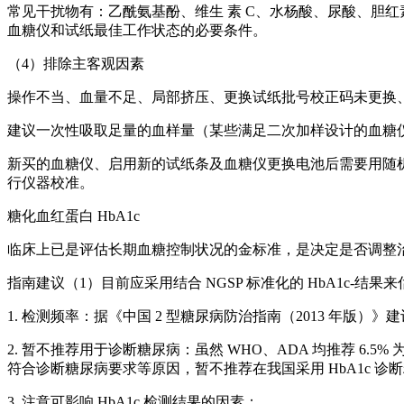
常见干扰物有：乙酰氨基酚、维生 素 C、水杨酸、尿酸、胆红
血糖仪和试纸最佳工作状态的必要条件。
（4）排除主客观因素
操作不当、血量不足、局部挤压、更换试纸批号校正码未更换
建议一次性吸取足量的血样量（某些满足二次加样设计的血糖仪
新买的血糖仪、启用新的试纸条及血糖仪更换电池后需要用随机
行仪器校准。
糖化血红蛋白 HbA1c
临床上已是评估长期血糖控制状况的金标准，是决定是否调整治疗
指南建议（1）目前应采用结合 NGSP 标准化的 HbA1c-
1. 检测频率：据《中国 2 型糖尿病防治指南（2013 年版）》建
2. 暂不推荐用于诊断糖尿病：虽然 WHO、ADA 均推荐 6.
符合诊断糖尿病要求等原因，暂不推荐在我国采用 HbA1c 诊
3. 注意可影响 HbA1c 检测结果的因素：