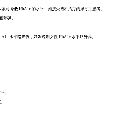
素可降低 HbA1c 的水平，如接受透析治疗的尿毒症患者。
氨苯砜。
A1c 水平略降低，妊娠晚期女性 HbA1c 水平略升高。
水平。
征。