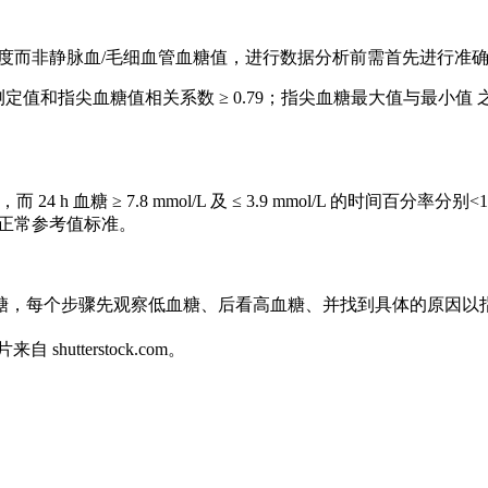
浓度而非静脉血/毛细血管血糖值，进行数据分析前需首先进行准
指尖血糖值相关系数 ≥ 0.79；指尖血糖最大值与最小值 之间的差值 
4 h 血糖 ≥ 7.8 mmol/L 及 ≤ 3.9 mmol/L 的时间百分率分
动态血糖正常参考值标准。
糖，每个步骤先观察低血糖、后看高血糖、并找到具体的原因以
utterstock.com。