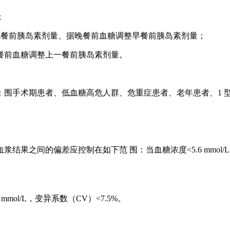
；
晚餐前胰岛素剂量、据晚餐前血糖调整早餐前胰岛素剂量；
餐前血糖调整上一餐前胰岛素剂量。
围手术期患者、低血糖高危人群、危重症患者、老年患者、1 
偏差应控制在如下范 围：当血糖浓度<5.6 mmol/L 时， 应在±
.6 mmol/L，变异系数（CV）<7.5%。