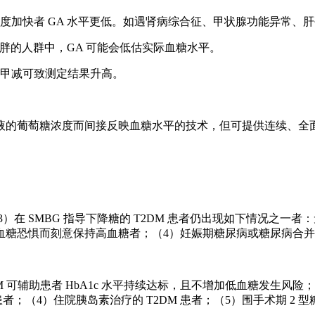
度加快者 GA 水平更低。如遇肾病综合征、甲状腺功能异常、
肥胖的人群中，GA 可能会低估实际血糖水平。
，甲减可致测定结果升高。
液的葡萄糖浓度而间接反映血糖水平的技术，但可提供连续、全
（3）在 SMBG 指导下降糖的 T2DM 患者仍出现如下情况之
血糖恐惧而刻意保持高血糖者；（4）妊娠期糖尿病或糖尿病合并
GM 可辅助患者 HbA1c 水平持续达标，且不增加低血糖发生风险；（
患者；（4）住院胰岛素治疗的 T2DM 患者；（5）围手术期 2