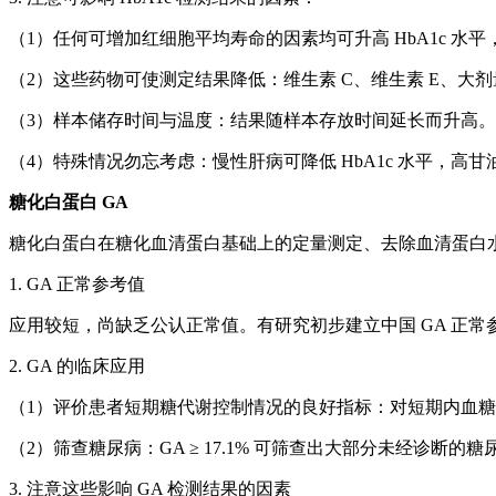
（1）任何可增加红细胞平均寿命的因素均可升高 HbA1c 水
（2）这些药物可使测定结果降低：维生素 C、维生素 E、
（3）样本储存时间与温度：结果随样本存放时间延长而升高。大多可在
（4）特殊情况勿忘考虑：慢性肝病可降低 HbA1c 水平，高甘油
糖化白蛋白 GA
糖化白蛋白在糖化血清蛋白基础上的定量测定、去除血清蛋白
1. GA 正常参考值
应用较短，尚缺乏公认正常值。有研究初步建立中国 GA 正常参考值为
2. GA 的临床应用
（1）评价患者短期糖代谢控制情况的良好指标：对短期内血糖变化
（2）筛查糖尿病：GA ≥ 17.1% 可筛查出大部分未经诊断的
3. 注意这些影响 GA 检测结果的因素