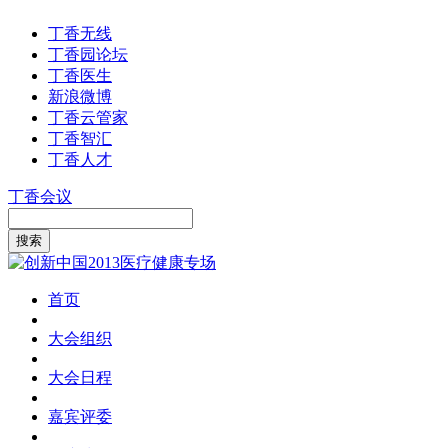
丁香无线
丁香园论坛
丁香医生
新浪微博
丁香云管家
丁香智汇
丁香人才
丁香会议
首页
大会组织
大会日程
嘉宾评委