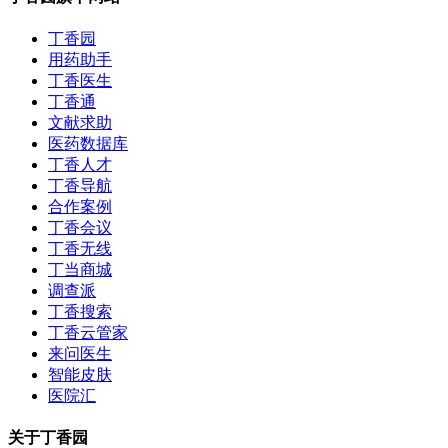
丁香园
用药助手
丁香医生
丁香通
文献求助
医药数据库
丁香人才
丁香导航
合作案例
丁香会议
丁香无线
丁当商城
调查派
丁香搜索
丁香云管家
来问医生
智能皮肤
医院汇
关于丁香园