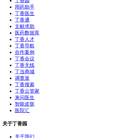
丁香园
用药助手
丁香医生
丁香通
文献求助
医药数据库
丁香人才
丁香导航
合作案例
丁香会议
丁香无线
丁当商城
调查派
丁香搜索
丁香云管家
来问医生
智能皮肤
医院汇
关于丁香园
关于我们