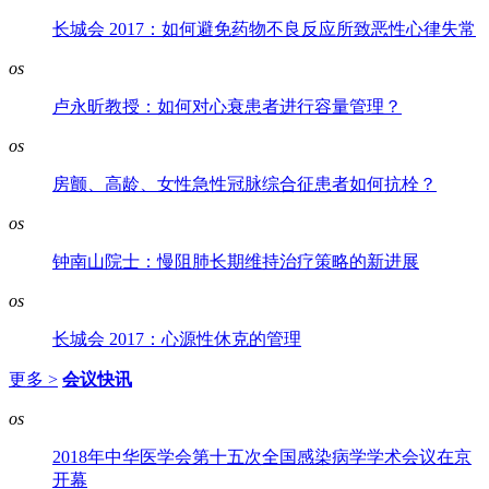
长城会 2017：如何避免药物不良反应所致恶性心律失常
os
卢永昕教授：如何对心衰患者进行容量管理？
os
房颤、高龄、女性急性冠脉综合征患者如何抗栓？
os
钟南山院士：慢阻肺长期维持治疗策略的新进展
os
长城会 2017：心源性休克的管理
更多 >
会议快讯
os
2018年中华医学会第十五次全国感染病学学术会议在京
开幕