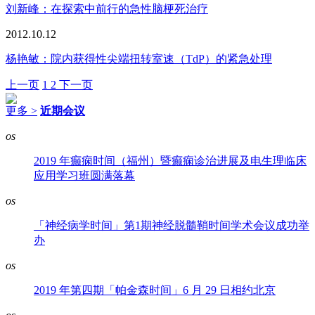
刘新峰：在探索中前行的急性脑梗死治疗
2012.10.12
杨艳敏：院内获得性尖端扭转室速（TdP）的紧急处理
上一页
1
2
下一页
更多 >
近期会议
os
2019 年癫痫时间（福州）暨癫痫诊治进展及电生理临床
应用学习班圆满落幕
os
「神经病学时间」第1期神经脱髓鞘时间学术会议成功举
办
os
2019 年第四期「帕金森时间」6 月 29 日相约北京