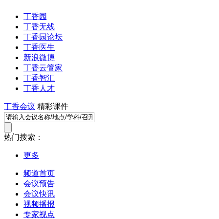
丁香园
丁香无线
丁香园论坛
丁香医生
新浪微博
丁香云管家
丁香智汇
丁香人才
丁香会议
精彩课件
热门搜索：
更多
频道首页
会议预告
会议快讯
视频播报
专家视点