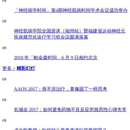
os
「神经病学时间」第4期神经肌病时间学术会议成功举办
os
神经肌病学院全国巡讲（福州站）暨福建省运动神经元
疾病规范化诊疗学习班会议圆满落幕
os
2018 年「帕金森时间」6 月 9 日相约北京
更多 >
精彩幻灯
os
AAOS 2017：骨不连治疗，要像园丁一样思考
os
长城会 2017：如何避免药物不良反应所致恶性心律失常
os