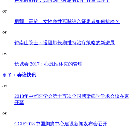
卢永昕教授：如何对心衰患者进行容量管理？
os
房颤、高龄、女性急性冠脉综合征患者如何抗栓？
os
钟南山院士：慢阻肺长期维持治疗策略的新进展
os
长城会 2017：心源性休克的管理
更多 >
会议快讯
os
2018年中华医学会第十五次全国感染病学学术会议在京
开幕
os
CCIF2018|中国胸痛中心建设新闻发布会召开