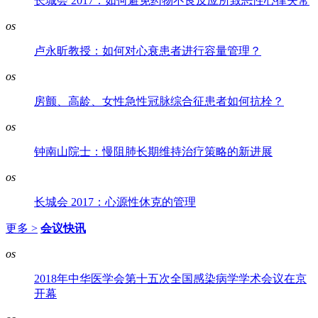
长城会 2017：如何避免药物不良反应所致恶性心律失常
os
卢永昕教授：如何对心衰患者进行容量管理？
os
房颤、高龄、女性急性冠脉综合征患者如何抗栓？
os
钟南山院士：慢阻肺长期维持治疗策略的新进展
os
长城会 2017：心源性休克的管理
更多 >
会议快讯
os
2018年中华医学会第十五次全国感染病学学术会议在京
开幕