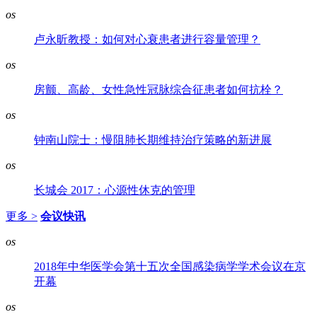
os
卢永昕教授：如何对心衰患者进行容量管理？
os
房颤、高龄、女性急性冠脉综合征患者如何抗栓？
os
钟南山院士：慢阻肺长期维持治疗策略的新进展
os
长城会 2017：心源性休克的管理
更多 >
会议快讯
os
2018年中华医学会第十五次全国感染病学学术会议在京
开幕
os