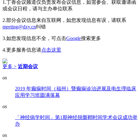
1.丁香会议频道仅负责发布会议信息，如需参会、获取邀请函
或会议日程，请与主办单位联系
2.部分会议信息来自互联网，如您发现信息有误，请联系
meeting@dxy.cn
纠错
3.如您发现信息不全，可点击
Google
搜索更多
4.更多服务信息请
点击这里
更多 >
近期会议
os
2019 年癫痫时间（福州）暨癫痫诊治进展及电生理临床
应用学习班圆满落幕
os
「神经病学时间」第1期神经脱髓鞘时间学术会议成功举
办
os