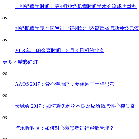
「神经病学时间」第4期神经肌病时间学术会议成功举办
os
神经肌病学院全国巡讲（福州站）暨福建省运动神经元疾
os
2018 年「帕金森时间」6 月 9 日相约北京
更多 >
精彩幻灯
os
AAOS 2017：骨不连治疗，要像园丁一样思考
os
长城会 2017：如何避免药物不良反应所致恶性心律失常
os
卢永昕教授：如何对心衰患者进行容量管理？