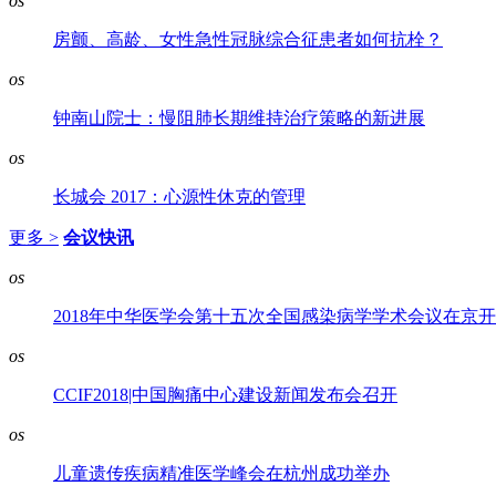
os
房颤、高龄、女性急性冠脉综合征患者如何抗栓？
os
钟南山院士：慢阻肺长期维持治疗策略的新进展
os
长城会 2017：心源性休克的管理
更多 >
会议快讯
os
2018年中华医学会第十五次全国感染病学学术会议在京
os
CCIF2018|中国胸痛中心建设新闻发布会召开
os
儿童遗传疾病精准医学峰会在杭州成功举办