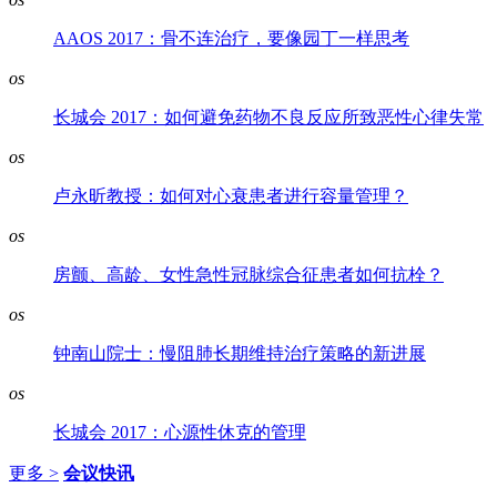
AAOS 2017：骨不连治疗，要像园丁一样思考
os
长城会 2017：如何避免药物不良反应所致恶性心律失常
os
卢永昕教授：如何对心衰患者进行容量管理？
os
房颤、高龄、女性急性冠脉综合征患者如何抗栓？
os
钟南山院士：慢阻肺长期维持治疗策略的新进展
os
长城会 2017：心源性休克的管理
更多 >
会议快讯