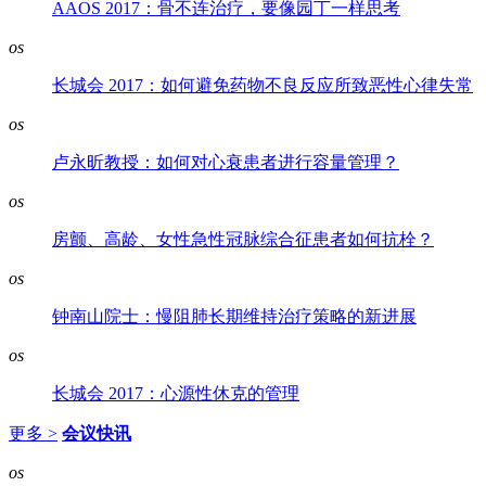
AAOS 2017：骨不连治疗，要像园丁一样思考
os
长城会 2017：如何避免药物不良反应所致恶性心律失常
os
卢永昕教授：如何对心衰患者进行容量管理？
os
房颤、高龄、女性急性冠脉综合征患者如何抗栓？
os
钟南山院士：慢阻肺长期维持治疗策略的新进展
os
长城会 2017：心源性休克的管理
更多 >
会议快讯
os