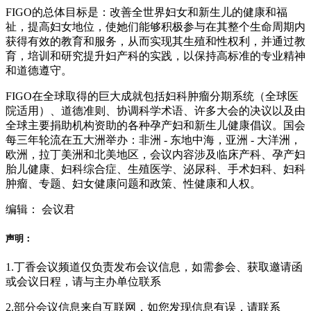
FIGO的总体目标是：改善全世界妇女和新生儿的健康和福
祉，提高妇女地位，使她们能够积极参与在其整个生命周期内
获得有效的教育和服务，从而实现其生殖和性权利，并通过教
育，培训和研究提升妇产科的实践，以保持高标准的专业精神
和道德遵守。
FIGO在全球取得的巨大成就包括妇科肿瘤分期系统（全球医
院适用）、道德准则、协调科学术语、许多大会的决议以及由
全球主要捐助机构资助的各种孕产妇和新生儿健康倡议。国会
每三年轮流在五大洲举办：非洲 - 东地中海，亚洲 - 大洋洲，
欧洲，拉丁美洲和北美地区，会议内容涉及临床产科、孕产妇
胎儿健康、妇科综合症、生殖医学、泌尿科、手术妇科、妇科
肿瘤、专题、妇女健康问题和政策、性健康和人权。
编辑： 会议君
声明：
1.丁香会议频道仅负责发布会议信息，如需参会、获取邀请函
或会议日程，请与主办单位联系
2.部分会议信息来自互联网，如您发现信息有误，请联系