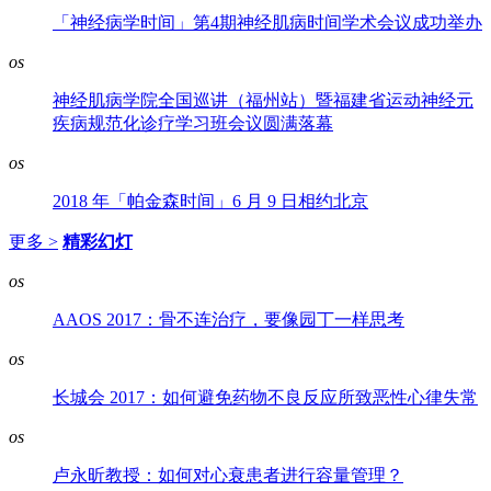
「神经病学时间」第4期神经肌病时间学术会议成功举办
os
神经肌病学院全国巡讲（福州站）暨福建省运动神经元
疾病规范化诊疗学习班会议圆满落幕
os
2018 年「帕金森时间」6 月 9 日相约北京
更多 >
精彩幻灯
os
AAOS 2017：骨不连治疗，要像园丁一样思考
os
长城会 2017：如何避免药物不良反应所致恶性心律失常
os
卢永昕教授：如何对心衰患者进行容量管理？