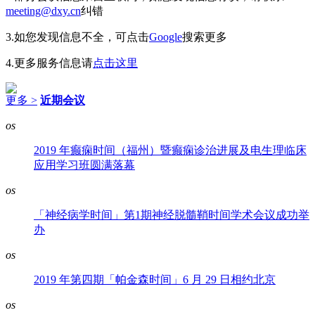
meeting@dxy.cn
纠错
3.如您发现信息不全，可点击
Google
搜索更多
4.更多服务信息请
点击这里
更多 >
近期会议
os
2019 年癫痫时间（福州）暨癫痫诊治进展及电生理临床
应用学习班圆满落幕
os
「神经病学时间」第1期神经脱髓鞘时间学术会议成功举
办
os
2019 年第四期「帕金森时间」6 月 29 日相约北京
os