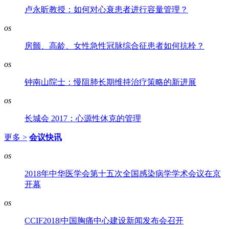
卢永昕教授：如何对心衰患者进行容量管理？
os
房颤、高龄、女性急性冠脉综合征患者如何抗栓？
os
钟南山院士：慢阻肺长期维持治疗策略的新进展
os
长城会 2017：心源性休克的管理
更多 >
会议快讯
os
2018年中华医学会第十五次全国感染病学学术会议在京
开幕
os
CCIF2018|中国胸痛中心建设新闻发布会召开