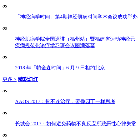
os
「神经病学时间」第4期神经肌病时间学术会议成功举办
os
神经肌病学院全国巡讲（福州站）暨福建省运动神经元
疾病规范化诊疗学习班会议圆满落幕
os
2018 年「帕金森时间」6 月 9 日相约北京
更多 >
精彩幻灯
os
AAOS 2017：骨不连治疗，要像园丁一样思考
os
长城会 2017：如何避免药物不良反应所致恶性心律失常
os