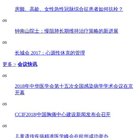
房颤、高龄、女性急性冠脉综合征患者如何抗栓？
os
钟南山院士：慢阻肺长期维持治疗策略的新进展
os
长城会 2017：心源性休克的管理
更多 >
会议快讯
os
2018年中华医学会第十五次全国感染病学学术会议在京
开幕
os
CCIF2018|中国胸痛中心建设新闻发布会召开
os
儿童遗传疾病精准医学峰会在杭州成功举办