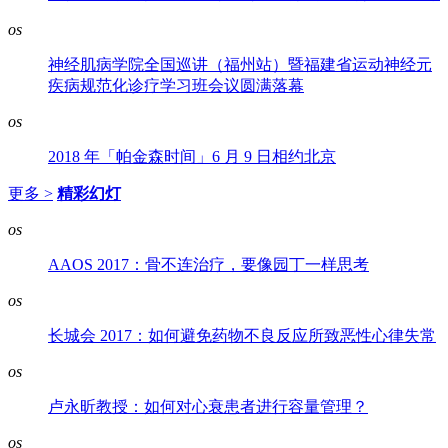
os
神经肌病学院全国巡讲（福州站）暨福建省运动神经元
疾病规范化诊疗学习班会议圆满落幕
os
2018 年「帕金森时间」6 月 9 日相约北京
更多 >
精彩幻灯
os
AAOS 2017：骨不连治疗，要像园丁一样思考
os
长城会 2017：如何避免药物不良反应所致恶性心律失常
os
卢永昕教授：如何对心衰患者进行容量管理？
os