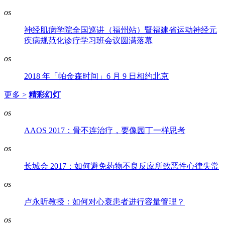
os
神经肌病学院全国巡讲（福州站）暨福建省运动神经元
疾病规范化诊疗学习班会议圆满落幕
os
2018 年「帕金森时间」6 月 9 日相约北京
更多 >
精彩幻灯
os
AAOS 2017：骨不连治疗，要像园丁一样思考
os
长城会 2017：如何避免药物不良反应所致恶性心律失常
os
卢永昕教授：如何对心衰患者进行容量管理？
os