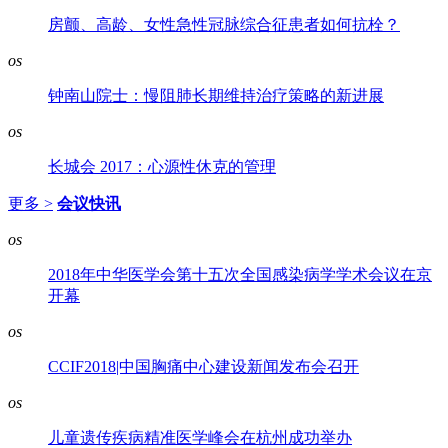
房颤、高龄、女性急性冠脉综合征患者如何抗栓？
os
钟南山院士：慢阻肺长期维持治疗策略的新进展
os
长城会 2017：心源性休克的管理
更多 >
会议快讯
os
2018年中华医学会第十五次全国感染病学学术会议在京
开幕
os
CCIF2018|中国胸痛中心建设新闻发布会召开
os
儿童遗传疾病精准医学峰会在杭州成功举办