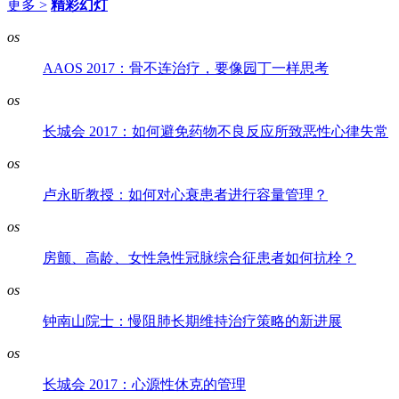
更多 >
精彩幻灯
os
AAOS 2017：骨不连治疗，要像园丁一样思考
os
长城会 2017：如何避免药物不良反应所致恶性心律失常
os
卢永昕教授：如何对心衰患者进行容量管理？
os
房颤、高龄、女性急性冠脉综合征患者如何抗栓？
os
钟南山院士：慢阻肺长期维持治疗策略的新进展
os
长城会 2017：心源性休克的管理