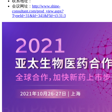
联系地址：
会议网址：
http://www.shine-
consultant.com/prod_view.aspx?
TypeId=31&Id=341&FId=t3:31:3