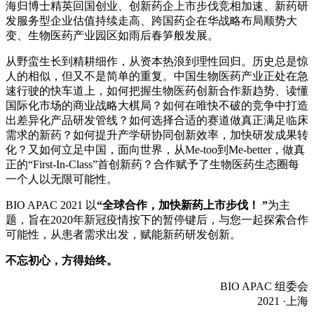
海归博士精英回国创业、创新药企上市步伐竞相加速、新药研
发服务型企业估值持续走高、跨国药企在华战略布局顺势大
变、生物医药产业园区如雨后春笋般发展。
从野蛮生长到精耕细作，从资本热浪到理性回归。历史总是惊
人的相似，但又不是简单的重复。中国生物医药产业正处在急
速行驶的快车道上，如何把握生物医药创新合作新趋势、读懂
国际化市场的商业战略大棋局？如何在唯快不破的竞争中打造
出差异化产品研发管线？如何选择合适的赛道做真正满足临床
需求的新药？如何提升产学研协同创新效率，加快研发成果转
化？又如何立足中国，面向世界，从Me-too到Me-better，做真
正的“First-In-Class”首创新药？合作赋予了生物医药生态圈每
一个人以无限可能性。
BIO APAC 2021 以
“全球合作，加快新药上市步伐！ ”
为主
题，旨在2020年新冠疫情按下的暂停键后，与您一起探索合作
可能性，从患者需求出发，赋能新药研发创新。
不忘初心，方得始终。
BIO APAC 组委会
2021 ·上海