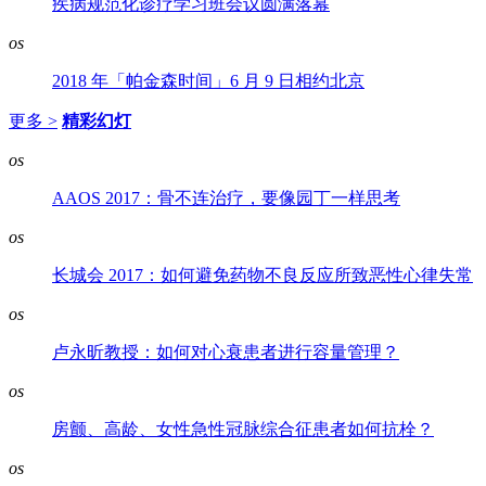
疾病规范化诊疗学习班会议圆满落幕
os
2018 年「帕金森时间」6 月 9 日相约北京
更多 >
精彩幻灯
os
AAOS 2017：骨不连治疗，要像园丁一样思考
os
长城会 2017：如何避免药物不良反应所致恶性心律失常
os
卢永昕教授：如何对心衰患者进行容量管理？
os
房颤、高龄、女性急性冠脉综合征患者如何抗栓？
os