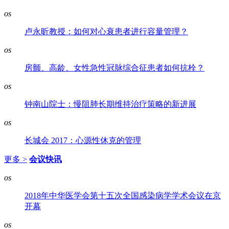
os
卢永昕教授：如何对心衰患者进行容量管理？
os
房颤、高龄、女性急性冠脉综合征患者如何抗栓？
os
钟南山院士：慢阻肺长期维持治疗策略的新进展
os
长城会 2017：心源性休克的管理
更多 >
会议快讯
os
2018年中华医学会第十五次全国感染病学学术会议在京
开幕
os