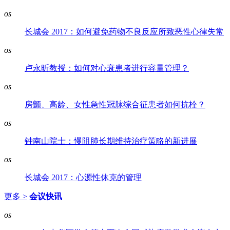
os
长城会 2017：如何避免药物不良反应所致恶性心律失常
os
卢永昕教授：如何对心衰患者进行容量管理？
os
房颤、高龄、女性急性冠脉综合征患者如何抗栓？
os
钟南山院士：慢阻肺长期维持治疗策略的新进展
os
长城会 2017：心源性休克的管理
更多 >
会议快讯
os