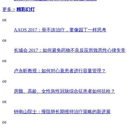
更多 >
精彩幻灯
os
AAOS 2017：骨不连治疗，要像园丁一样思考
os
长城会 2017：如何避免药物不良反应所致恶性心律失常
os
卢永昕教授：如何对心衰患者进行容量管理？
os
房颤、高龄、女性急性冠脉综合征患者如何抗栓？
os
钟南山院士：慢阻肺长期维持治疗策略的新进展
os