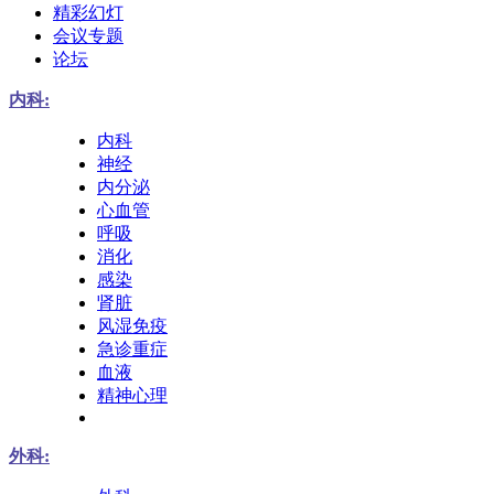
精彩幻灯
会议专题
论坛
内科:
内科
神经
内分泌
心血管
呼吸
消化
感染
肾脏
风湿免疫
急诊重症
血液
精神心理
外科: