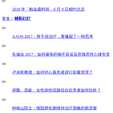
os
2018 年「帕金森时间」6 月 9 日相约北京
更多 >
精彩幻灯
os
AAOS 2017：骨不连治疗，要像园丁一样思考
os
长城会 2017：如何避免药物不良反应所致恶性心律失常
os
卢永昕教授：如何对心衰患者进行容量管理？
os
房颤、高龄、女性急性冠脉综合征患者如何抗栓？
os
钟南山院士：慢阻肺长期维持治疗策略的新进展