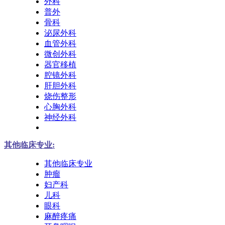
外科
普外
骨科
泌尿外科
血管外科
微创外科
器官移植
腔镜外科
肝胆外科
烧伤整形
心胸外科
神经外科
其他临床专业:
其他临床专业
肿瘤
妇产科
儿科
眼科
麻醉疼痛