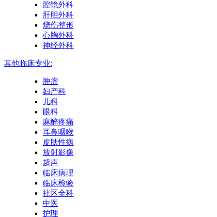
腔镜外科
肝胆外科
烧伤整形
心胸外科
神经外科
其他临床专业:
肿瘤
妇产科
儿科
眼科
麻醉疼痛
耳鼻咽喉
皮肤性病
放射影像
超声
临床病理
临床检验
社区全科
中医
护理