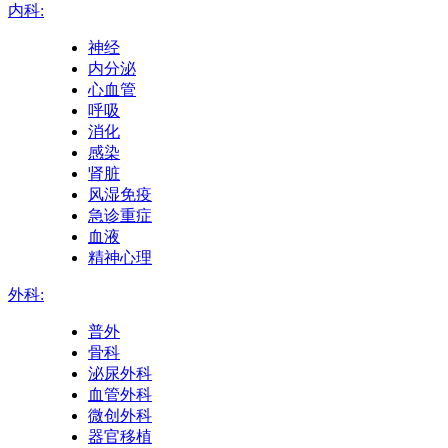
内科:
神经
内分泌
心血管
呼吸
消化
感染
肾脏
风湿免疫
急诊重症
血液
精神心理
外科:
普外
骨科
泌尿外科
血管外科
微创外科
器官移植