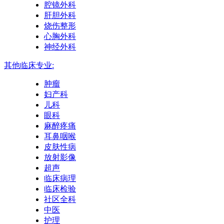
腔镜外科
肝胆外科
烧伤整形
心胸外科
神经外科
其他临床专业:
肿瘤
妇产科
儿科
眼科
麻醉疼痛
耳鼻咽喉
皮肤性病
放射影像
超声
临床病理
临床检验
社区全科
中医
护理