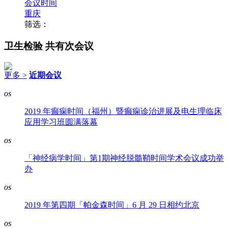
会议时间
重庆
筛选：
卫生检验
共有次会议
更多 >
近期会议
os
2019 年癫痫时间（福州）暨癫痫诊治进展及电生理临床
应用学习班圆满落幕
os
「神经病学时间」第1期神经脱髓鞘时间学术会议成功举
办
os
2019 年第四期「帕金森时间」6 月 29 日相约北京
os