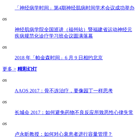
「神经病学时间」第4期神经肌病时间学术会议成功举办
os
神经肌病学院全国巡讲（福州站）暨福建省运动神经元
疾病规范化诊疗学习班会议圆满落幕
os
2018 年「帕金森时间」6 月 9 日相约北京
更多 >
精彩幻灯
os
AAOS 2017：骨不连治疗，要像园丁一样思考
os
长城会 2017：如何避免药物不良反应所致恶性心律失常
os
卢永昕教授：如何对心衰患者进行容量管理？