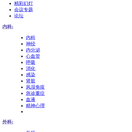
精彩幻灯
会议专题
论坛
内科:
内科
神经
内分泌
心血管
呼吸
消化
感染
肾脏
风湿免疫
急诊重症
血液
精神心理
外科: