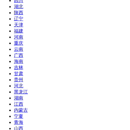
四川
湖北
陕西
辽宁
天津
福建
河南
重庆
云南
广西
海南
吉林
甘肃
贵州
河北
黑龙江
湖南
江西
内蒙古
宁夏
青海
山西