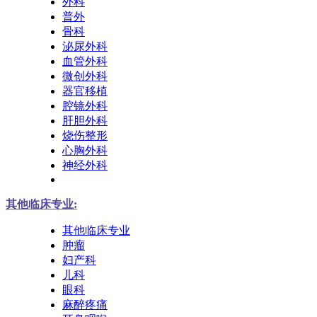
外科
普外
骨科
泌尿外科
血管外科
微创外科
器官移植
腔镜外科
肝胆外科
烧伤整形
心胸外科
神经外科
其他临床专业:
其他临床专业
肿瘤
妇产科
儿科
眼科
麻醉疼痛