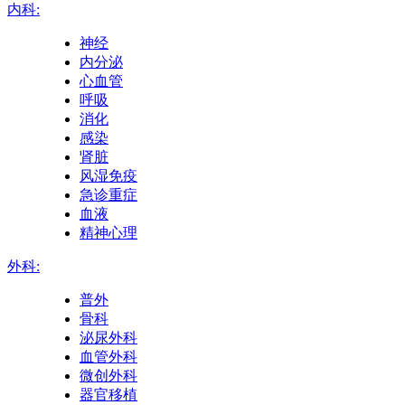
内科:
神经
内分泌
心血管
呼吸
消化
感染
肾脏
风湿免疫
急诊重症
血液
精神心理
外科:
普外
骨科
泌尿外科
血管外科
微创外科
器官移植