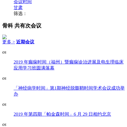
会议时间
甘肃
筛选：
骨科
共有次会议
更多 >
近期会议
os
2019 年癫痫时间（福州）暨癫痫诊治进展及电生理临床
应用学习班圆满落幕
os
「神经病学时间」第1期神经脱髓鞘时间学术会议成功举
办
os
2019 年第四期「帕金森时间」6 月 29 日相约北京
os