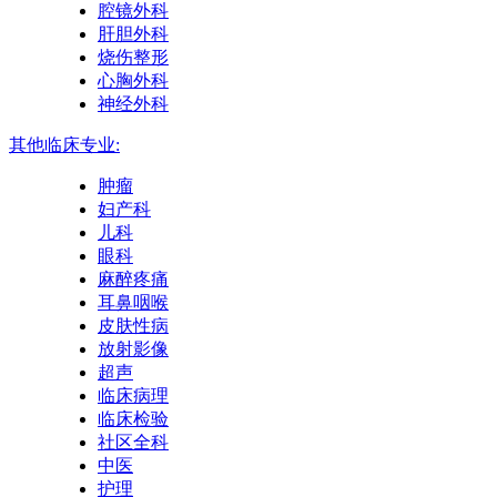
腔镜外科
肝胆外科
烧伤整形
心胸外科
神经外科
其他临床专业:
肿瘤
妇产科
儿科
眼科
麻醉疼痛
耳鼻咽喉
皮肤性病
放射影像
超声
临床病理
临床检验
社区全科
中医
护理