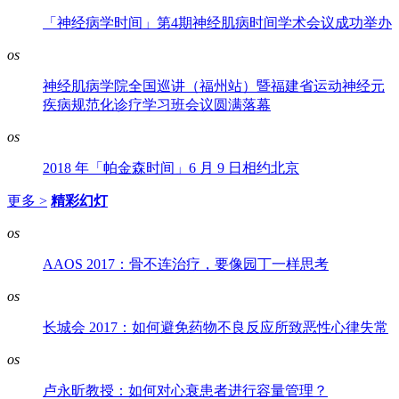
「神经病学时间」第4期神经肌病时间学术会议成功举办
os
神经肌病学院全国巡讲（福州站）暨福建省运动神经元
疾病规范化诊疗学习班会议圆满落幕
os
2018 年「帕金森时间」6 月 9 日相约北京
更多 >
精彩幻灯
os
AAOS 2017：骨不连治疗，要像园丁一样思考
os
长城会 2017：如何避免药物不良反应所致恶性心律失常
os
卢永昕教授：如何对心衰患者进行容量管理？