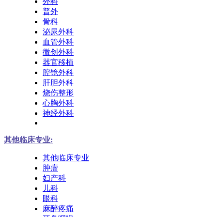
外科
普外
骨科
泌尿外科
血管外科
微创外科
器官移植
腔镜外科
肝胆外科
烧伤整形
心胸外科
神经外科
其他临床专业:
其他临床专业
肿瘤
妇产科
儿科
眼科
麻醉疼痛