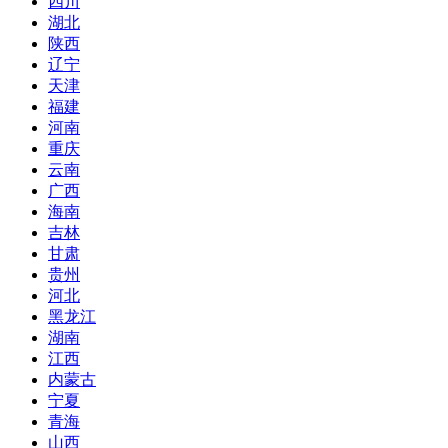
四川
湖北
陕西
辽宁
天津
福建
河南
重庆
云南
广西
海南
吉林
甘肃
贵州
河北
黑龙江
湖南
江西
内蒙古
宁夏
青海
山西