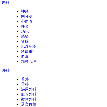
内科:
神经
内分泌
心血管
呼吸
消化
感染
肾脏
风湿免疫
急诊重症
血液
精神心理
外科:
普外
骨科
泌尿外科
血管外科
微创外科
器官移植