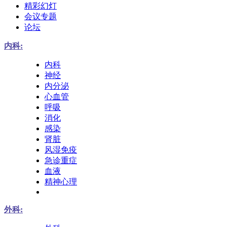
精彩幻灯
会议专题
论坛
内科:
内科
神经
内分泌
心血管
呼吸
消化
感染
肾脏
风湿免疫
急诊重症
血液
精神心理
外科: