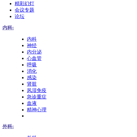
精彩幻灯
会议专题
论坛
内科:
内科
神经
内分泌
心血管
呼吸
消化
感染
肾脏
风湿免疫
急诊重症
血液
精神心理
外科: