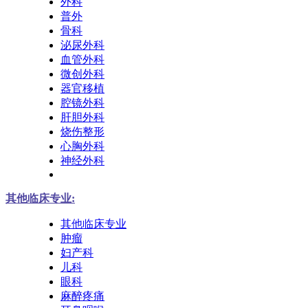
外科
普外
骨科
泌尿外科
血管外科
微创外科
器官移植
腔镜外科
肝胆外科
烧伤整形
心胸外科
神经外科
其他临床专业:
其他临床专业
肿瘤
妇产科
儿科
眼科
麻醉疼痛