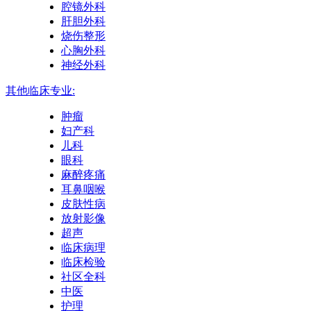
腔镜外科
肝胆外科
烧伤整形
心胸外科
神经外科
其他临床专业:
肿瘤
妇产科
儿科
眼科
麻醉疼痛
耳鼻咽喉
皮肤性病
放射影像
超声
临床病理
临床检验
社区全科
中医
护理