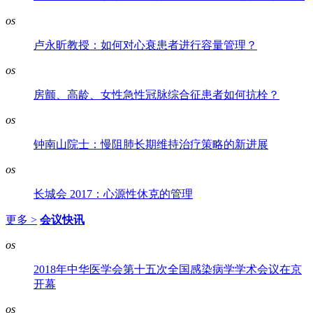
os
卢永昕教授：如何对心衰患者进行容量管理？
os
房颤、高龄、女性急性冠脉综合征患者如何抗栓？
os
钟南山院士：慢阻肺长期维持治疗策略的新进展
os
长城会 2017：心源性休克的管理
更多 >
会议快讯
os
2018年中华医学会第十五次全国感染病学学术会议在京
开幕
os