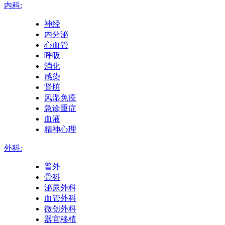
内科:
神经
内分泌
心血管
呼吸
消化
感染
肾脏
风湿免疫
急诊重症
血液
精神心理
外科:
普外
骨科
泌尿外科
血管外科
微创外科
器官移植