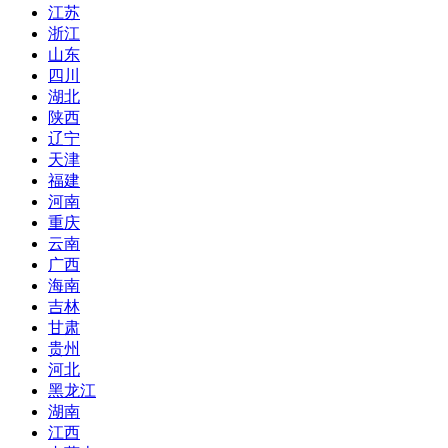
江苏
浙江
山东
四川
湖北
陕西
辽宁
天津
福建
河南
重庆
云南
广西
海南
吉林
甘肃
贵州
河北
黑龙江
湖南
江西