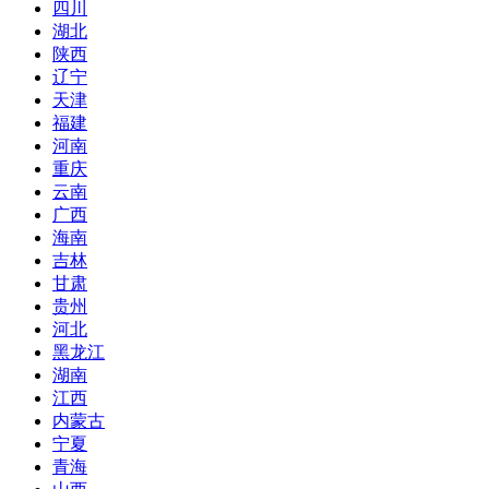
四川
湖北
陕西
辽宁
天津
福建
河南
重庆
云南
广西
海南
吉林
甘肃
贵州
河北
黑龙江
湖南
江西
内蒙古
宁夏
青海