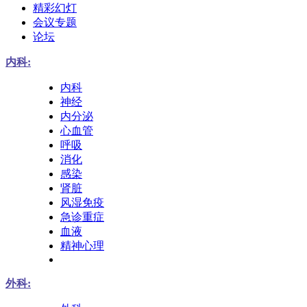
精彩幻灯
会议专题
论坛
内科:
内科
神经
内分泌
心血管
呼吸
消化
感染
肾脏
风湿免疫
急诊重症
血液
精神心理
外科: