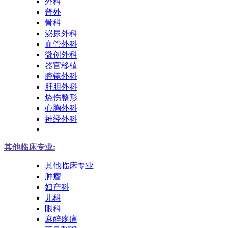
外科
普外
骨科
泌尿外科
血管外科
微创外科
器官移植
腔镜外科
肝胆外科
烧伤整形
心胸外科
神经外科
其他临床专业:
其他临床专业
肿瘤
妇产科
儿科
眼科
麻醉疼痛