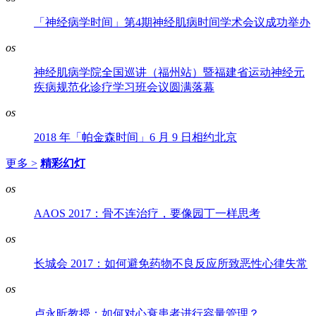
「神经病学时间」第4期神经肌病时间学术会议成功举办
os
神经肌病学院全国巡讲（福州站）暨福建省运动神经元
疾病规范化诊疗学习班会议圆满落幕
os
2018 年「帕金森时间」6 月 9 日相约北京
更多 >
精彩幻灯
os
AAOS 2017：骨不连治疗，要像园丁一样思考
os
长城会 2017：如何避免药物不良反应所致恶性心律失常
os
卢永昕教授：如何对心衰患者进行容量管理？