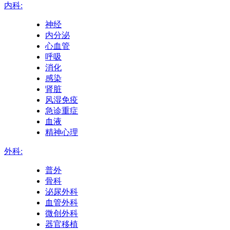
内科:
神经
内分泌
心血管
呼吸
消化
感染
肾脏
风湿免疫
急诊重症
血液
精神心理
外科:
普外
骨科
泌尿外科
血管外科
微创外科
器官移植