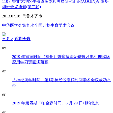
110）暨亚太地区生殖道感染和肿瘤研究组织(AOGIN)新疆培
训班会议通知(第二轮)
2013.07.18
乌鲁木齐市
中华医学会第九次全国计划生育学术会议
更多 >
近期会议
os
2019 年癫痫时间（福州）暨癫痫诊治进展及电生理临床
应用学习班圆满落幕
os
「神经病学时间」第1期神经脱髓鞘时间学术会议成功举
办
os
2019 年第四期「帕金森时间」6 月 29 日相约北京
os