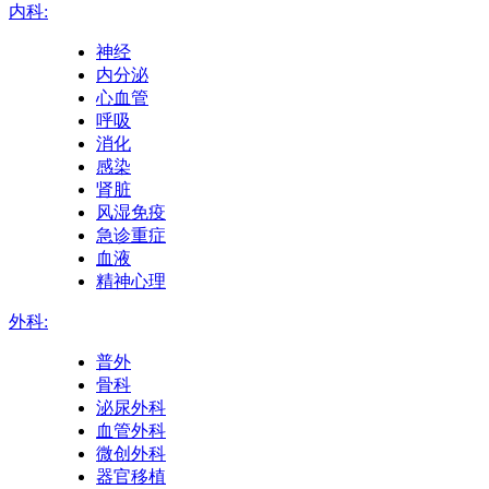
内科:
神经
内分泌
心血管
呼吸
消化
感染
肾脏
风湿免疫
急诊重症
血液
精神心理
外科:
普外
骨科
泌尿外科
血管外科
微创外科
器官移植