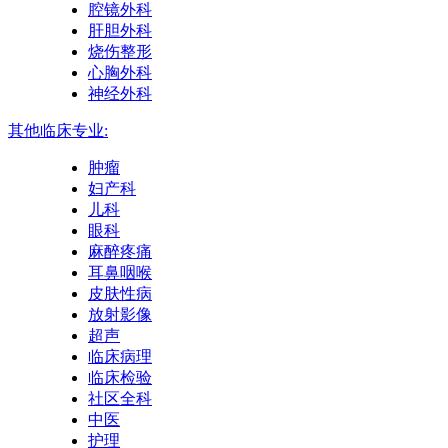
腔镜外科
肝胆外科
烧伤整形
心胸外科
神经外科
其他临床专业:
肿瘤
妇产科
儿科
眼科
麻醉疼痛
耳鼻咽喉
皮肤性病
放射影像
超声
临床病理
临床检验
社区全科
中医
护理