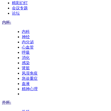
精彩幻灯
会议专题
论坛
内科:
内科
神经
内分泌
心血管
呼吸
消化
感染
肾脏
风湿免疫
急诊重症
血液
精神心理
外科: