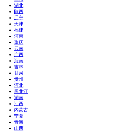
湖北
陕西
辽宁
天津
福建
河南
重庆
云南
广西
海南
吉林
甘肃
贵州
河北
黑龙江
湖南
江西
内蒙古
宁夏
青海
山西