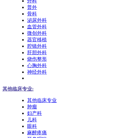
外科
普外
骨科
泌尿外科
血管外科
微创外科
器官移植
腔镜外科
肝胆外科
烧伤整形
心胸外科
神经外科
其他临床专业:
其他临床专业
肿瘤
妇产科
儿科
眼科
麻醉疼痛