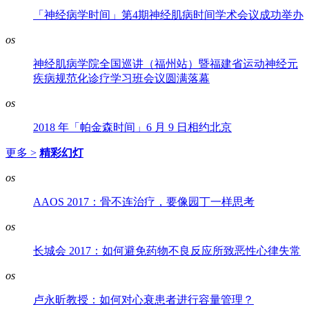
「神经病学时间」第4期神经肌病时间学术会议成功举办
os
神经肌病学院全国巡讲（福州站）暨福建省运动神经元
疾病规范化诊疗学习班会议圆满落幕
os
2018 年「帕金森时间」6 月 9 日相约北京
更多 >
精彩幻灯
os
AAOS 2017：骨不连治疗，要像园丁一样思考
os
长城会 2017：如何避免药物不良反应所致恶性心律失常
os
卢永昕教授：如何对心衰患者进行容量管理？