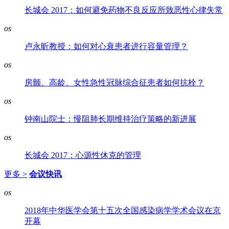
长城会 2017：如何避免药物不良反应所致恶性心律失常
os
卢永昕教授：如何对心衰患者进行容量管理？
os
房颤、高龄、女性急性冠脉综合征患者如何抗栓？
os
钟南山院士：慢阻肺长期维持治疗策略的新进展
os
长城会 2017：心源性休克的管理
更多 >
会议快讯
os
2018年中华医学会第十五次全国感染病学学术会议在京
开幕