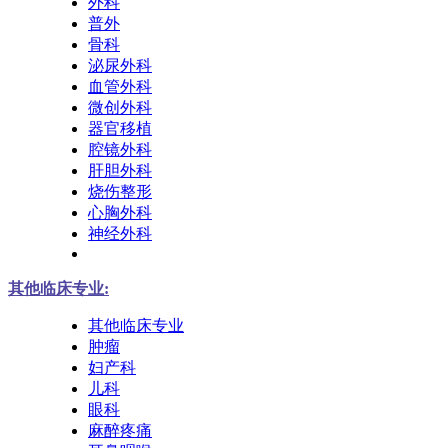
外科
普外
骨科
泌尿外科
血管外科
微创外科
器官移植
腔镜外科
肝胆外科
烧伤整形
心胸外科
神经外科
其他临床专业:
其他临床专业
肿瘤
妇产科
儿科
眼科
麻醉疼痛