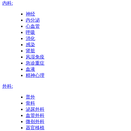
内科:
神经
内分泌
心血管
呼吸
消化
感染
肾脏
风湿免疫
急诊重症
血液
精神心理
外科:
普外
骨科
泌尿外科
血管外科
微创外科
器官移植