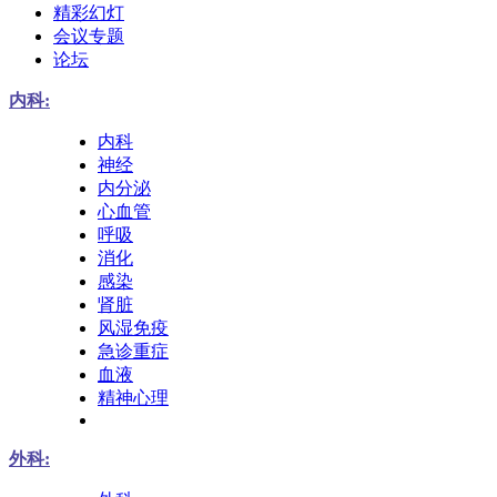
精彩幻灯
会议专题
论坛
内科:
内科
神经
内分泌
心血管
呼吸
消化
感染
肾脏
风湿免疫
急诊重症
血液
精神心理
外科: