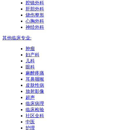
腔镜外科
肝胆外科
烧伤整形
心胸外科
神经外科
其他临床专业:
肿瘤
妇产科
儿科
眼科
麻醉疼痛
耳鼻咽喉
皮肤性病
放射影像
超声
临床病理
临床检验
社区全科
中医
护理