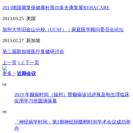
2013德国康复保健展杜塞尔多夫康复展REHACARE
2013.03.25
美国
加州大学旧金山分校（UCSF）：家庭医学顾问委员会论坛
2013.02.27
新加坡
第二届新加坡医疗复健研讨会
上一页
1
2
下一页
更多 >
近期会议
os
2019 年癫痫时间（福州）暨癫痫诊治进展及电生理临床
应用学习班圆满落幕
os
「神经病学时间」第1期神经脱髓鞘时间学术会议成功举
办