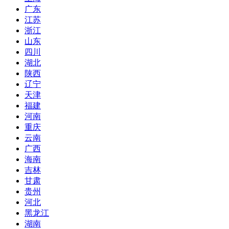
广东
江苏
浙江
山东
四川
湖北
陕西
辽宁
天津
福建
河南
重庆
云南
广西
海南
吉林
甘肃
贵州
河北
黑龙江
湖南