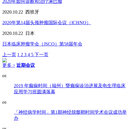
2020年如何诊断和治疗淋巴瘤
2020.10.22
西班牙
2020年第14届头颈肿瘤国际会议（ICHNO）
2020.10.22
日本
日本临床肿瘤学会（JSCO）第58届年会
上一页
1
2
3
4
5
下一页
更多 >
近期会议
os
2019 年癫痫时间（福州）暨癫痫诊治进展及电生理临床
应用学习班圆满落幕
os
「神经病学时间」第1期神经脱髓鞘时间学术会议成功举
办
os