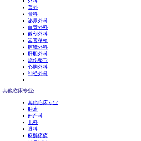
外科
普外
骨科
泌尿外科
血管外科
微创外科
器官移植
腔镜外科
肝胆外科
烧伤整形
心胸外科
神经外科
其他临床专业:
其他临床专业
肿瘤
妇产科
儿科
眼科
麻醉疼痛