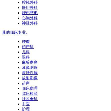
腔镜外科
肝胆外科
烧伤整形
心胸外科
神经外科
其他临床专业:
肿瘤
妇产科
儿科
眼科
麻醉疼痛
耳鼻咽喉
皮肤性病
放射影像
超声
临床病理
临床检验
社区全科
中医
护理