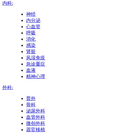
内科:
神经
内分泌
心血管
呼吸
消化
感染
肾脏
风湿免疫
急诊重症
血液
精神心理
外科:
普外
骨科
泌尿外科
血管外科
微创外科
器官移植