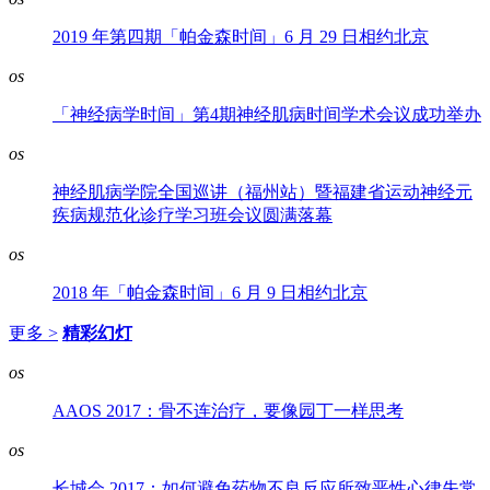
2019 年第四期「帕金森时间」6 月 29 日相约北京
os
「神经病学时间」第4期神经肌病时间学术会议成功举办
os
神经肌病学院全国巡讲（福州站）暨福建省运动神经元
疾病规范化诊疗学习班会议圆满落幕
os
2018 年「帕金森时间」6 月 9 日相约北京
更多 >
精彩幻灯
os
AAOS 2017：骨不连治疗，要像园丁一样思考
os
长城会 2017：如何避免药物不良反应所致恶性心律失常