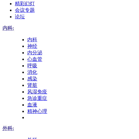
精彩幻灯
会议专题
论坛
内科:
内科
神经
内分泌
心血管
呼吸
消化
感染
肾脏
风湿免疫
急诊重症
血液
精神心理
外科: