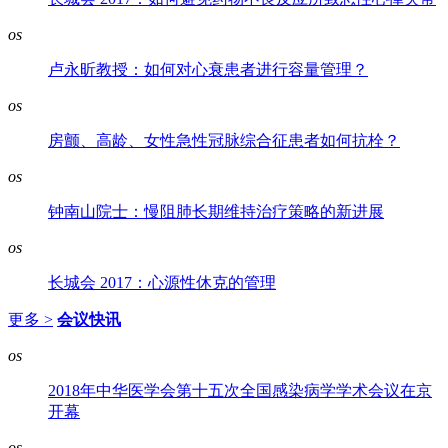
os
卢永昕教授：如何对心衰患者进行容量管理？
os
房颤、高龄、女性急性冠脉综合征患者如何抗栓？
os
钟南山院士：慢阻肺长期维持治疗策略的新进展
os
长城会 2017：心源性休克的管理
更多 >
会议快讯
os
2018年中华医学会第十五次全国感染病学学术会议在京
开幕
os