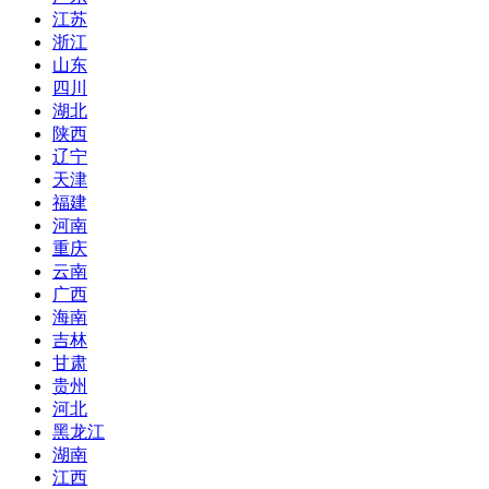
江苏
浙江
山东
四川
湖北
陕西
辽宁
天津
福建
河南
重庆
云南
广西
海南
吉林
甘肃
贵州
河北
黑龙江
湖南
江西