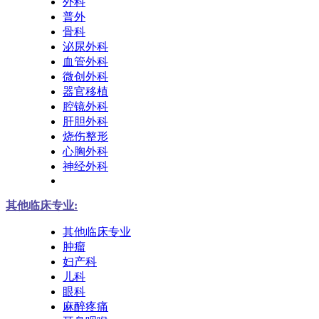
外科
普外
骨科
泌尿外科
血管外科
微创外科
器官移植
腔镜外科
肝胆外科
烧伤整形
心胸外科
神经外科
其他临床专业:
其他临床专业
肿瘤
妇产科
儿科
眼科
麻醉疼痛