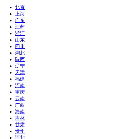
北京
上海
广东
江苏
浙江
山东
四川
湖北
陕西
辽宁
天津
福建
河南
重庆
云南
广西
海南
吉林
甘肃
贵州
河北