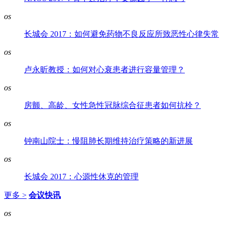
os
长城会 2017：如何避免药物不良反应所致恶性心律失常
os
卢永昕教授：如何对心衰患者进行容量管理？
os
房颤、高龄、女性急性冠脉综合征患者如何抗栓？
os
钟南山院士：慢阻肺长期维持治疗策略的新进展
os
长城会 2017：心源性休克的管理
更多 >
会议快讯
os