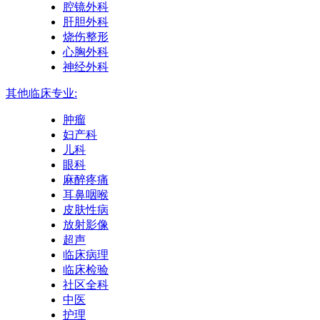
腔镜外科
肝胆外科
烧伤整形
心胸外科
神经外科
其他临床专业:
肿瘤
妇产科
儿科
眼科
麻醉疼痛
耳鼻咽喉
皮肤性病
放射影像
超声
临床病理
临床检验
社区全科
中医
护理