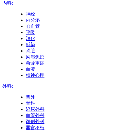
内科:
神经
内分泌
心血管
呼吸
消化
感染
肾脏
风湿免疫
急诊重症
血液
精神心理
外科:
普外
骨科
泌尿外科
血管外科
微创外科
器官移植