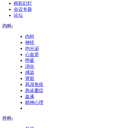
精彩幻灯
会议专题
论坛
内科:
内科
神经
内分泌
心血管
呼吸
消化
感染
肾脏
风湿免疫
急诊重症
血液
精神心理
外科: