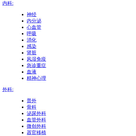
内科:
神经
内分泌
心血管
呼吸
消化
感染
肾脏
风湿免疫
急诊重症
血液
精神心理
外科:
普外
骨科
泌尿外科
血管外科
微创外科
器官移植