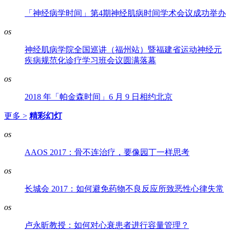
「神经病学时间」第4期神经肌病时间学术会议成功举办
os
神经肌病学院全国巡讲（福州站）暨福建省运动神经元
疾病规范化诊疗学习班会议圆满落幕
os
2018 年「帕金森时间」6 月 9 日相约北京
更多 >
精彩幻灯
os
AAOS 2017：骨不连治疗，要像园丁一样思考
os
长城会 2017：如何避免药物不良反应所致恶性心律失常
os
卢永昕教授：如何对心衰患者进行容量管理？