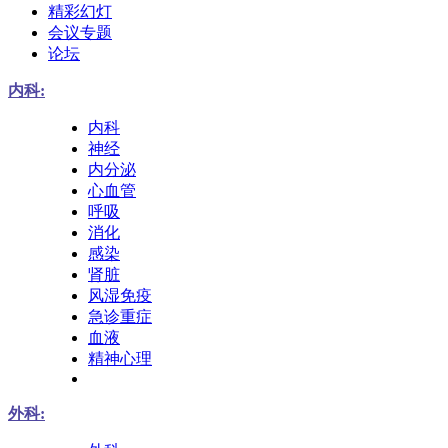
精彩幻灯
会议专题
论坛
内科:
内科
神经
内分泌
心血管
呼吸
消化
感染
肾脏
风湿免疫
急诊重症
血液
精神心理
外科: