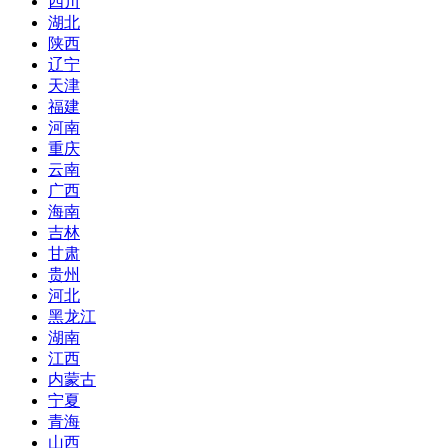
四川
湖北
陕西
辽宁
天津
福建
河南
重庆
云南
广西
海南
吉林
甘肃
贵州
河北
黑龙江
湖南
江西
内蒙古
宁夏
青海
山西