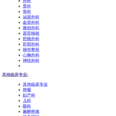
外科
普外
骨科
泌尿外科
血管外科
微创外科
器官移植
腔镜外科
肝胆外科
烧伤整形
心胸外科
神经外科
其他临床专业:
其他临床专业
肿瘤
妇产科
儿科
眼科
麻醉疼痛