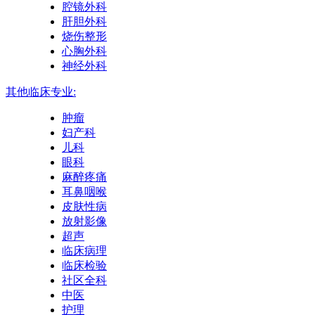
腔镜外科
肝胆外科
烧伤整形
心胸外科
神经外科
其他临床专业:
肿瘤
妇产科
儿科
眼科
麻醉疼痛
耳鼻咽喉
皮肤性病
放射影像
超声
临床病理
临床检验
社区全科
中医
护理