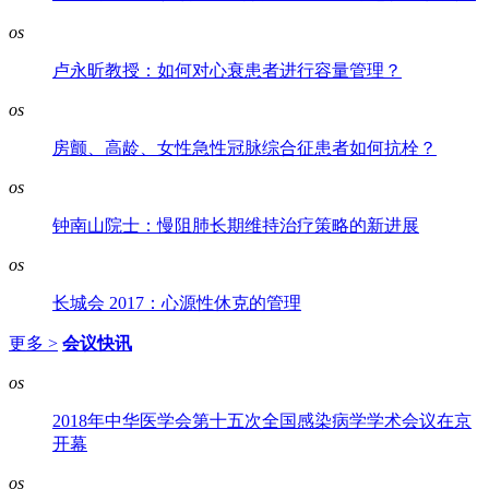
os
卢永昕教授：如何对心衰患者进行容量管理？
os
房颤、高龄、女性急性冠脉综合征患者如何抗栓？
os
钟南山院士：慢阻肺长期维持治疗策略的新进展
os
长城会 2017：心源性休克的管理
更多 >
会议快讯
os
2018年中华医学会第十五次全国感染病学学术会议在京
开幕
os