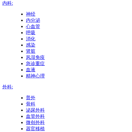
内科:
神经
内分泌
心血管
呼吸
消化
感染
肾脏
风湿免疫
急诊重症
血液
精神心理
外科:
普外
骨科
泌尿外科
血管外科
微创外科
器官移植