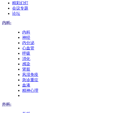
精彩幻灯
会议专题
论坛
内科:
内科
神经
内分泌
心血管
呼吸
消化
感染
肾脏
风湿免疫
急诊重症
血液
精神心理
外科: