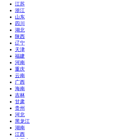
江苏
浙江
山东
四川
湖北
陕西
辽宁
天津
福建
河南
重庆
云南
广西
海南
吉林
甘肃
贵州
河北
黑龙江
湖南
江西