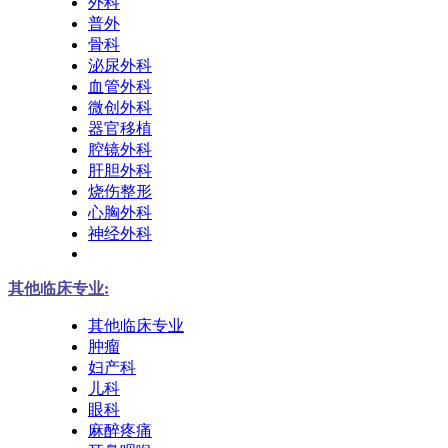
外科
普外
骨科
泌尿外科
血管外科
微创外科
器官移植
腔镜外科
肝胆外科
烧伤整形
心胸外科
神经外科
其他临床专业:
其他临床专业
肿瘤
妇产科
儿科
眼科
麻醉疼痛