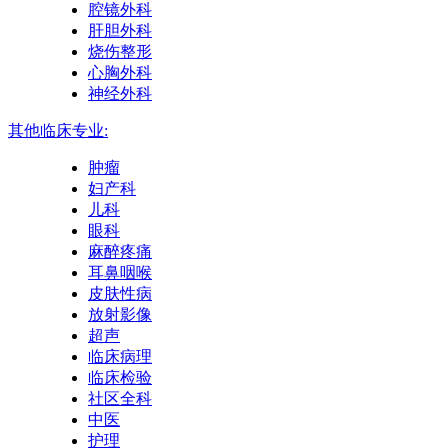
腔镜外科
肝胆外科
烧伤整形
心胸外科
神经外科
其他临床专业:
肿瘤
妇产科
儿科
眼科
麻醉疼痛
耳鼻咽喉
皮肤性病
放射影像
超声
临床病理
临床检验
社区全科
中医
护理