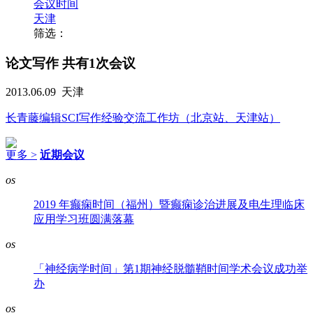
会议时间
天津
筛选：
论文写作
共有1次会议
2013.06.09
天津
长青藤编辑SCI写作经验交流工作坊（北京站、天津站）
更多 >
近期会议
os
2019 年癫痫时间（福州）暨癫痫诊治进展及电生理临床
应用学习班圆满落幕
os
「神经病学时间」第1期神经脱髓鞘时间学术会议成功举
办
os