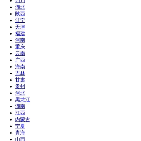
四川
湖北
陕西
辽宁
天津
福建
河南
重庆
云南
广西
海南
吉林
甘肃
贵州
河北
黑龙江
湖南
江西
内蒙古
宁夏
青海
山西