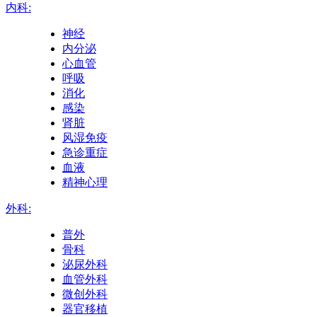
内科:
神经
内分泌
心血管
呼吸
消化
感染
肾脏
风湿免疫
急诊重症
血液
精神心理
外科:
普外
骨科
泌尿外科
血管外科
微创外科
器官移植