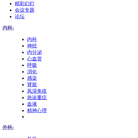
精彩幻灯
会议专题
论坛
内科:
内科
神经
内分泌
心血管
呼吸
消化
感染
肾脏
风湿免疫
急诊重症
血液
精神心理
外科: