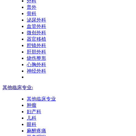
外科
普外
骨科
泌尿外科
血管外科
微创外科
器官移植
腔镜外科
肝胆外科
烧伤整形
心胸外科
神经外科
其他临床专业:
其他临床专业
肿瘤
妇产科
儿科
眼科
麻醉疼痛