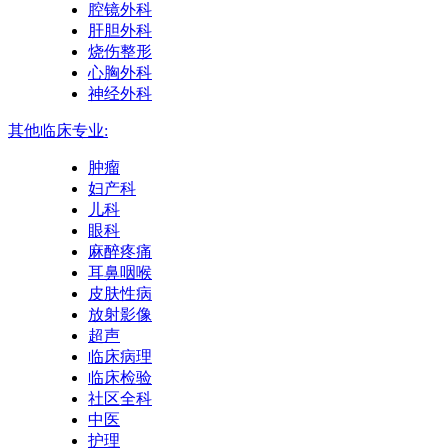
腔镜外科
肝胆外科
烧伤整形
心胸外科
神经外科
其他临床专业:
肿瘤
妇产科
儿科
眼科
麻醉疼痛
耳鼻咽喉
皮肤性病
放射影像
超声
临床病理
临床检验
社区全科
中医
护理