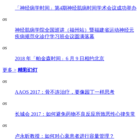
「神经病学时间」第4期神经肌病时间学术会议成功举办
os
神经肌病学院全国巡讲（福州站）暨福建省运动神经元
疾病规范化诊疗学习班会议圆满落幕
os
2018 年「帕金森时间」6 月 9 日相约北京
更多 >
精彩幻灯
os
AAOS 2017：骨不连治疗，要像园丁一样思考
os
长城会 2017：如何避免药物不良反应所致恶性心律失常
os
卢永昕教授：如何对心衰患者进行容量管理？