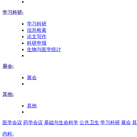
学习科研:
学习科研
信息检索
论文写作
科研申报
生物与医学统计
展会:
展会
其他:
其他
医学会议
药学会议
基础与生命科学
公共卫生
学习科研
展会
其
内科: