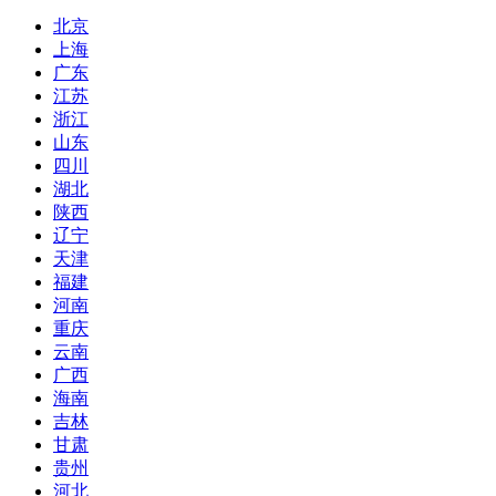
北京
上海
广东
江苏
浙江
山东
四川
湖北
陕西
辽宁
天津
福建
河南
重庆
云南
广西
海南
吉林
甘肃
贵州
河北