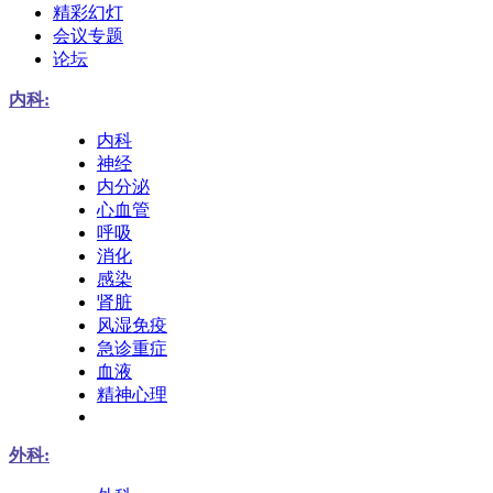
精彩幻灯
会议专题
论坛
内科:
内科
神经
内分泌
心血管
呼吸
消化
感染
肾脏
风湿免疫
急诊重症
血液
精神心理
外科: