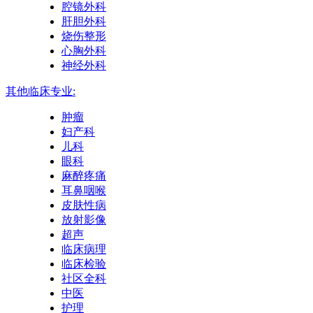
腔镜外科
肝胆外科
烧伤整形
心胸外科
神经外科
其他临床专业:
肿瘤
妇产科
儿科
眼科
麻醉疼痛
耳鼻咽喉
皮肤性病
放射影像
超声
临床病理
临床检验
社区全科
中医
护理