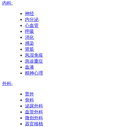
内科:
神经
内分泌
心血管
呼吸
消化
感染
肾脏
风湿免疫
急诊重症
血液
精神心理
外科:
普外
骨科
泌尿外科
血管外科
微创外科
器官移植