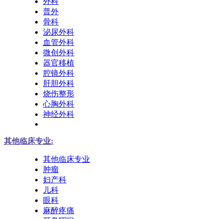
外科
普外
骨科
泌尿外科
血管外科
微创外科
器官移植
腔镜外科
肝胆外科
烧伤整形
心胸外科
神经外科
其他临床专业:
其他临床专业
肿瘤
妇产科
儿科
眼科
麻醉疼痛