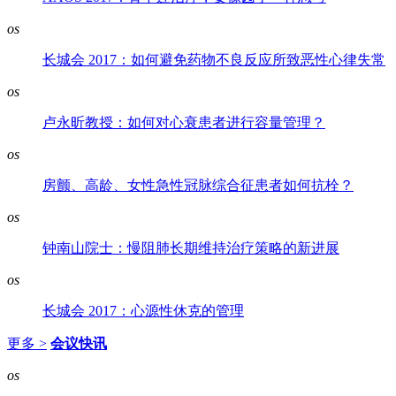
os
长城会 2017：如何避免药物不良反应所致恶性心律失常
os
卢永昕教授：如何对心衰患者进行容量管理？
os
房颤、高龄、女性急性冠脉综合征患者如何抗栓？
os
钟南山院士：慢阻肺长期维持治疗策略的新进展
os
长城会 2017：心源性休克的管理
更多 >
会议快讯
os