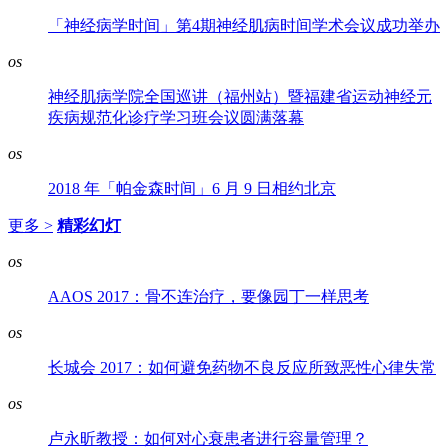
「神经病学时间」第4期神经肌病时间学术会议成功举办
os
神经肌病学院全国巡讲（福州站）暨福建省运动神经元
疾病规范化诊疗学习班会议圆满落幕
os
2018 年「帕金森时间」6 月 9 日相约北京
更多 >
精彩幻灯
os
AAOS 2017：骨不连治疗，要像园丁一样思考
os
长城会 2017：如何避免药物不良反应所致恶性心律失常
os
卢永昕教授：如何对心衰患者进行容量管理？