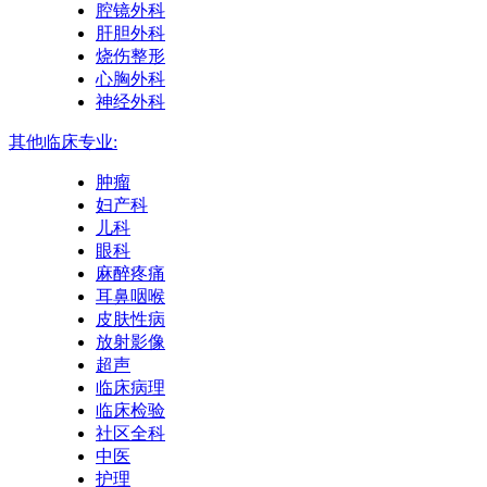
腔镜外科
肝胆外科
烧伤整形
心胸外科
神经外科
其他临床专业:
肿瘤
妇产科
儿科
眼科
麻醉疼痛
耳鼻咽喉
皮肤性病
放射影像
超声
临床病理
临床检验
社区全科
中医
护理