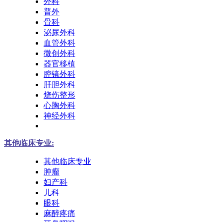
外科
普外
骨科
泌尿外科
血管外科
微创外科
器官移植
腔镜外科
肝胆外科
烧伤整形
心胸外科
神经外科
其他临床专业:
其他临床专业
肿瘤
妇产科
儿科
眼科
麻醉疼痛