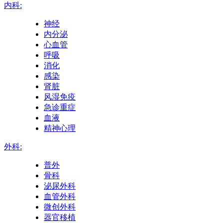
内科:
神经
内分泌
心血管
呼吸
消化
感染
肾脏
风湿免疫
急诊重症
血液
精神心理
外科:
普外
骨科
泌尿外科
血管外科
微创外科
器官移植