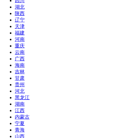
四川
湖北
陕西
辽宁
天津
福建
河南
重庆
云南
广西
海南
吉林
甘肃
贵州
河北
黑龙江
湖南
江西
内蒙古
宁夏
青海
山西