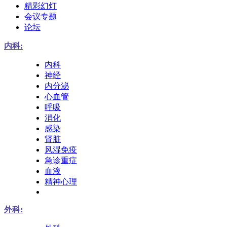
精彩幻灯
会议专题
论坛
内科:
内科
神经
内分泌
心血管
呼吸
消化
感染
肾脏
风湿免疫
急诊重症
血液
精神心理
外科: