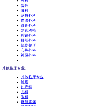
外科
普外
骨科
泌尿外科
血管外科
微创外科
器官移植
腔镜外科
肝胆外科
烧伤整形
心胸外科
神经外科
其他临床专业:
其他临床专业
肿瘤
妇产科
儿科
眼科
麻醉疼痛