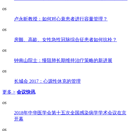
os
卢永昕教授：如何对心衰患者进行容量管理？
os
房颤、高龄、女性急性冠脉综合征患者如何抗栓？
os
钟南山院士：慢阻肺长期维持治疗策略的新进展
os
长城会 2017：心源性休克的管理
更多 >
会议快讯
os
2018年中华医学会第十五次全国感染病学学术会议在京
开幕
os