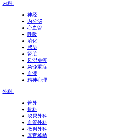
内科:
神经
内分泌
心血管
呼吸
消化
感染
肾脏
风湿免疫
急诊重症
血液
精神心理
外科:
普外
骨科
泌尿外科
血管外科
微创外科
器官移植