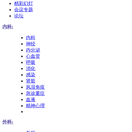
精彩幻灯
会议专题
论坛
内科:
内科
神经
内分泌
心血管
呼吸
消化
感染
肾脏
风湿免疫
急诊重症
血液
精神心理
外科: