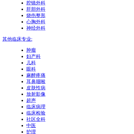
腔镜外科
肝胆外科
烧伤整形
心胸外科
神经外科
其他临床专业:
肿瘤
妇产科
儿科
眼科
麻醉疼痛
耳鼻咽喉
皮肤性病
放射影像
超声
临床病理
临床检验
社区全科
中医
护理