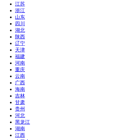
江苏
浙江
山东
四川
湖北
陕西
辽宁
天津
福建
河南
重庆
云南
广西
海南
吉林
甘肃
贵州
河北
黑龙江
湖南
江西