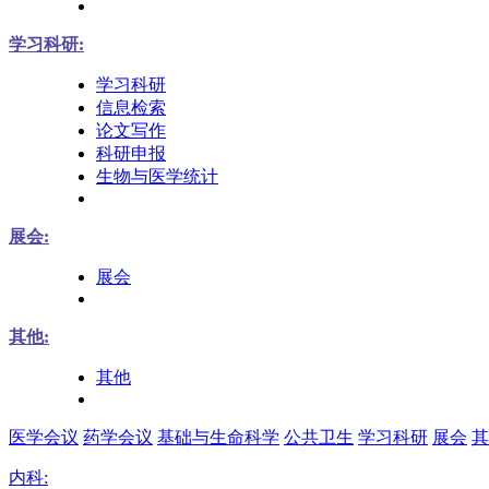
学习科研:
学习科研
信息检索
论文写作
科研申报
生物与医学统计
展会:
展会
其他:
其他
医学会议
药学会议
基础与生命科学
公共卫生
学习科研
展会
其
内科: