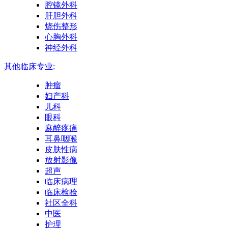
腔镜外科
肝胆外科
烧伤整形
心胸外科
神经外科
其他临床专业:
肿瘤
妇产科
儿科
眼科
麻醉疼痛
耳鼻咽喉
皮肤性病
放射影像
超声
临床病理
临床检验
社区全科
中医
护理