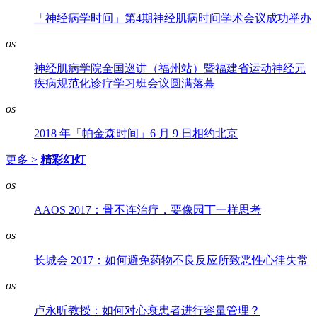
「神经病学时间」第4期神经肌病时间学术会议成功举办
os
神经肌病学院全国巡讲（福州站）暨福建省运动神经元
疾病规范化诊疗学习班会议圆满落幕
os
2018 年「帕金森时间」6 月 9 日相约北京
更多 >
精彩幻灯
os
AAOS 2017：骨不连治疗，要像园丁一样思考
os
长城会 2017：如何避免药物不良反应所致恶性心律失常
os
卢永昕教授：如何对心衰患者进行容量管理？