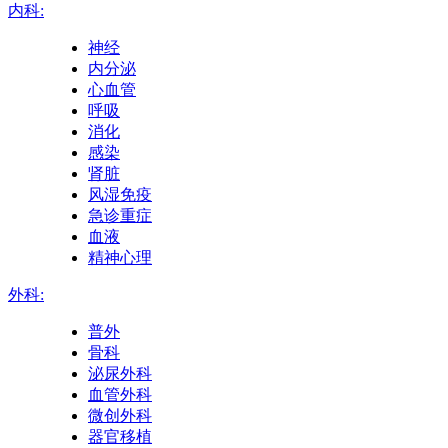
内科:
神经
内分泌
心血管
呼吸
消化
感染
肾脏
风湿免疫
急诊重症
血液
精神心理
外科:
普外
骨科
泌尿外科
血管外科
微创外科
器官移植