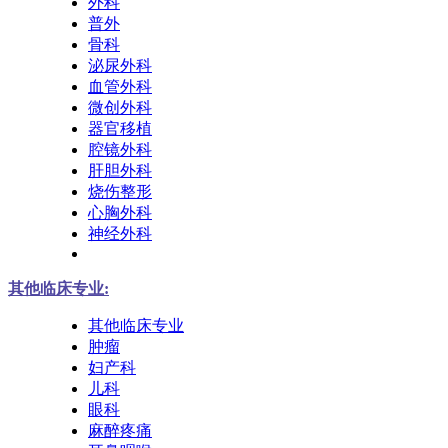
外科
普外
骨科
泌尿外科
血管外科
微创外科
器官移植
腔镜外科
肝胆外科
烧伤整形
心胸外科
神经外科
其他临床专业:
其他临床专业
肿瘤
妇产科
儿科
眼科
麻醉疼痛