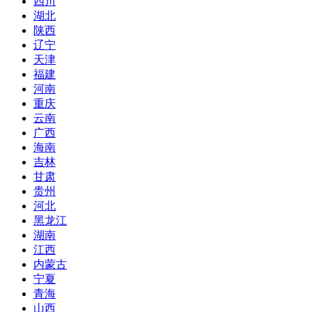
四川
湖北
陕西
辽宁
天津
福建
河南
重庆
云南
广西
海南
吉林
甘肃
贵州
河北
黑龙江
湖南
江西
内蒙古
宁夏
青海
山西