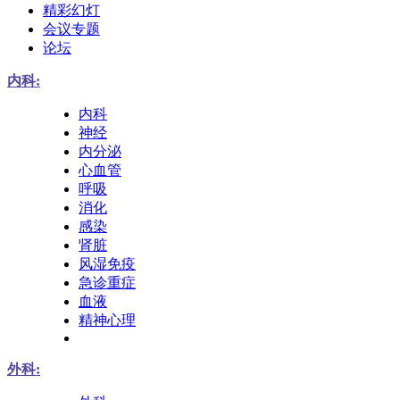
精彩幻灯
会议专题
论坛
内科:
内科
神经
内分泌
心血管
呼吸
消化
感染
肾脏
风湿免疫
急诊重症
血液
精神心理
外科: