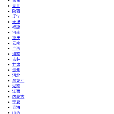
四川
湖北
陕西
辽宁
天津
福建
河南
重庆
云南
广西
海南
吉林
甘肃
贵州
河北
黑龙江
湖南
江西
内蒙古
宁夏
青海
山西