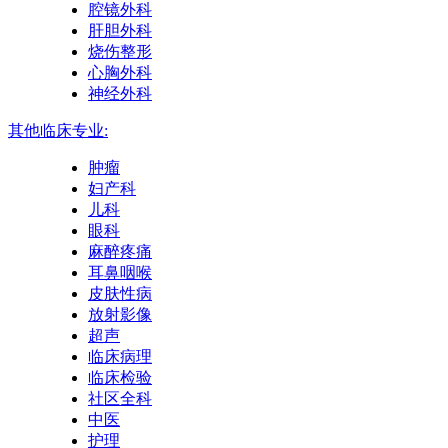
腔镜外科
肝胆外科
烧伤整形
心胸外科
神经外科
其他临床专业:
肿瘤
妇产科
儿科
眼科
麻醉疼痛
耳鼻咽喉
皮肤性病
放射影像
超声
临床病理
临床检验
社区全科
中医
护理