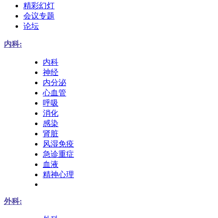
精彩幻灯
会议专题
论坛
内科:
内科
神经
内分泌
心血管
呼吸
消化
感染
肾脏
风湿免疫
急诊重症
血液
精神心理
外科: