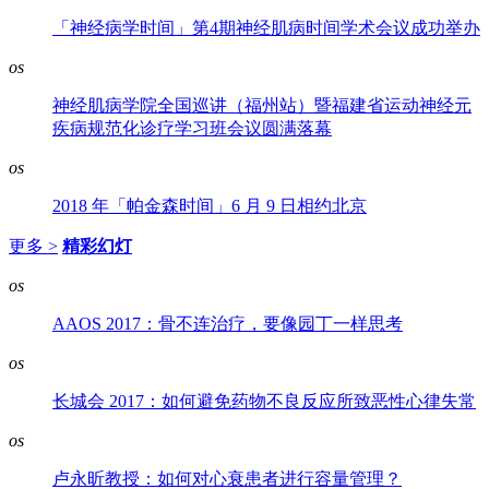
「神经病学时间」第4期神经肌病时间学术会议成功举办
os
神经肌病学院全国巡讲（福州站）暨福建省运动神经元
疾病规范化诊疗学习班会议圆满落幕
os
2018 年「帕金森时间」6 月 9 日相约北京
更多 >
精彩幻灯
os
AAOS 2017：骨不连治疗，要像园丁一样思考
os
长城会 2017：如何避免药物不良反应所致恶性心律失常
os
卢永昕教授：如何对心衰患者进行容量管理？