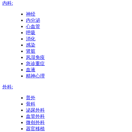
内科:
神经
内分泌
心血管
呼吸
消化
感染
肾脏
风湿免疫
急诊重症
血液
精神心理
外科:
普外
骨科
泌尿外科
血管外科
微创外科
器官移植