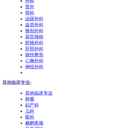
外科
普外
骨科
泌尿外科
血管外科
微创外科
器官移植
腔镜外科
肝胆外科
烧伤整形
心胸外科
神经外科
其他临床专业:
其他临床专业
肿瘤
妇产科
儿科
眼科
麻醉疼痛