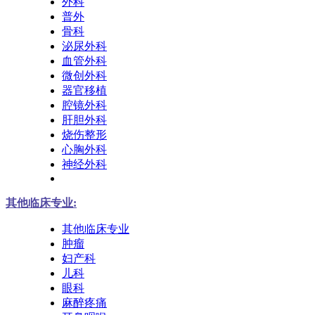
外科
普外
骨科
泌尿外科
血管外科
微创外科
器官移植
腔镜外科
肝胆外科
烧伤整形
心胸外科
神经外科
其他临床专业:
其他临床专业
肿瘤
妇产科
儿科
眼科
麻醉疼痛