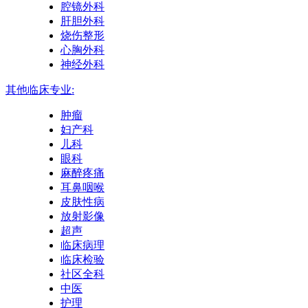
腔镜外科
肝胆外科
烧伤整形
心胸外科
神经外科
其他临床专业:
肿瘤
妇产科
儿科
眼科
麻醉疼痛
耳鼻咽喉
皮肤性病
放射影像
超声
临床病理
临床检验
社区全科
中医
护理