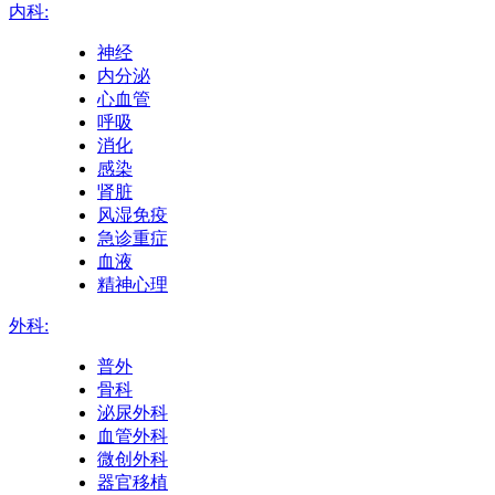
内科:
神经
内分泌
心血管
呼吸
消化
感染
肾脏
风湿免疫
急诊重症
血液
精神心理
外科:
普外
骨科
泌尿外科
血管外科
微创外科
器官移植