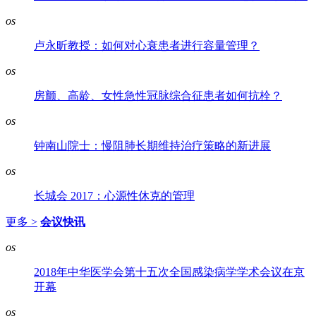
os
卢永昕教授：如何对心衰患者进行容量管理？
os
房颤、高龄、女性急性冠脉综合征患者如何抗栓？
os
钟南山院士：慢阻肺长期维持治疗策略的新进展
os
长城会 2017：心源性休克的管理
更多 >
会议快讯
os
2018年中华医学会第十五次全国感染病学学术会议在京
开幕
os