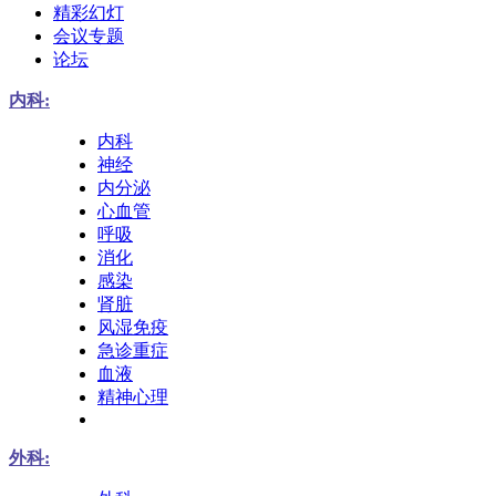
精彩幻灯
会议专题
论坛
内科:
内科
神经
内分泌
心血管
呼吸
消化
感染
肾脏
风湿免疫
急诊重症
血液
精神心理
外科: