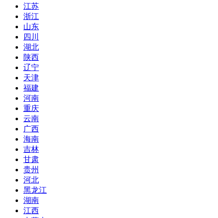
江苏
浙江
山东
四川
湖北
陕西
辽宁
天津
福建
河南
重庆
云南
广西
海南
吉林
甘肃
贵州
河北
黑龙江
湖南
江西