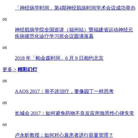
「神经病学时间」第4期神经肌病时间学术会议成功举办
os
神经肌病学院全国巡讲（福州站）暨福建省运动神经元
疾病规范化诊疗学习班会议圆满落幕
os
2018 年「帕金森时间」6 月 9 日相约北京
更多 >
精彩幻灯
os
AAOS 2017：骨不连治疗，要像园丁一样思考
os
长城会 2017：如何避免药物不良反应所致恶性心律失常
os
卢永昕教授：如何对心衰患者进行容量管理？