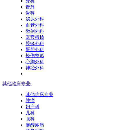
外科
普外
骨科
泌尿外科
血管外科
微创外科
器官移植
腔镜外科
肝胆外科
烧伤整形
心胸外科
神经外科
其他临床专业:
其他临床专业
肿瘤
妇产科
儿科
眼科
麻醉疼痛