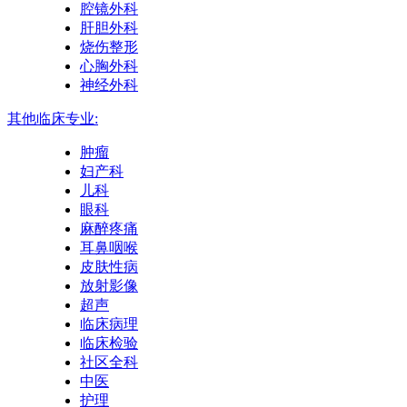
腔镜外科
肝胆外科
烧伤整形
心胸外科
神经外科
其他临床专业:
肿瘤
妇产科
儿科
眼科
麻醉疼痛
耳鼻咽喉
皮肤性病
放射影像
超声
临床病理
临床检验
社区全科
中医
护理