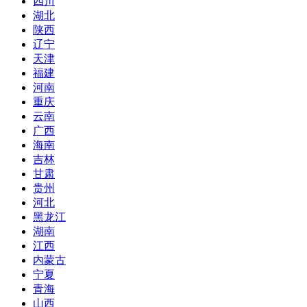
四川
湖北
陕西
辽宁
天津
福建
河南
重庆
云南
广西
海南
吉林
甘肃
贵州
河北
黑龙江
湖南
江西
内蒙古
宁夏
青海
山西