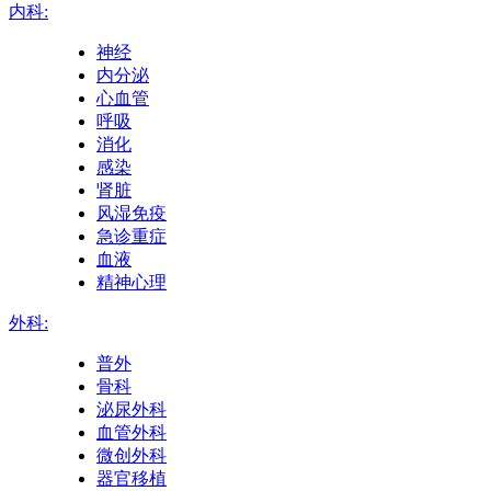
内科:
神经
内分泌
心血管
呼吸
消化
感染
肾脏
风湿免疫
急诊重症
血液
精神心理
外科:
普外
骨科
泌尿外科
血管外科
微创外科
器官移植