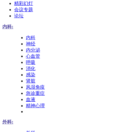
精彩幻灯
会议专题
论坛
内科:
内科
神经
内分泌
心血管
呼吸
消化
感染
肾脏
风湿免疫
急诊重症
血液
精神心理
外科: