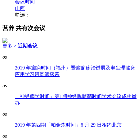
会议时间
山西
筛选：
营养
共有次会议
更多 >
近期会议
os
2019 年癫痫时间（福州）暨癫痫诊治进展及电生理临床
应用学习班圆满落幕
os
「神经病学时间」第1期神经脱髓鞘时间学术会议成功举
办
os
2019 年第四期「帕金森时间」6 月 29 日相约北京
os