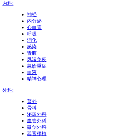
内科:
神经
内分泌
心血管
呼吸
消化
感染
肾脏
风湿免疫
急诊重症
血液
精神心理
外科:
普外
骨科
泌尿外科
血管外科
微创外科
器官移植