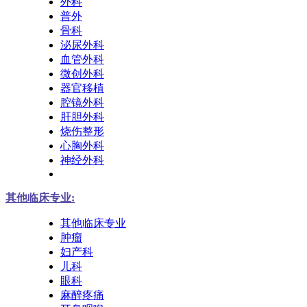
外科
普外
骨科
泌尿外科
血管外科
微创外科
器官移植
腔镜外科
肝胆外科
烧伤整形
心胸外科
神经外科
其他临床专业:
其他临床专业
肿瘤
妇产科
儿科
眼科
麻醉疼痛