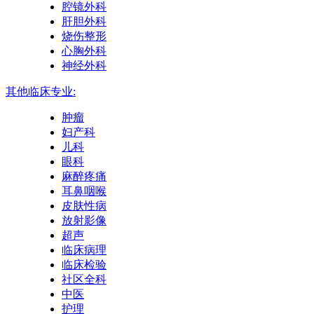
腔镜外科
肝胆外科
烧伤整形
心胸外科
神经外科
其他临床专业:
肿瘤
妇产科
儿科
眼科
麻醉疼痛
耳鼻咽喉
皮肤性病
放射影像
超声
临床病理
临床检验
社区全科
中医
护理