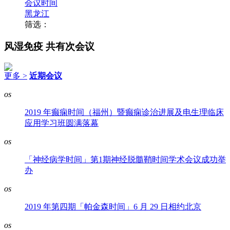
会议时间
黑龙江
筛选：
风湿免疫
共有次会议
更多 >
近期会议
os
2019 年癫痫时间（福州）暨癫痫诊治进展及电生理临床
应用学习班圆满落幕
os
「神经病学时间」第1期神经脱髓鞘时间学术会议成功举
办
os
2019 年第四期「帕金森时间」6 月 29 日相约北京
os