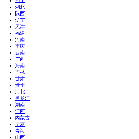
四川
湖北
陕西
辽宁
天津
福建
河南
重庆
云南
广西
海南
吉林
甘肃
贵州
河北
黑龙江
湖南
江西
内蒙古
宁夏
青海
山西