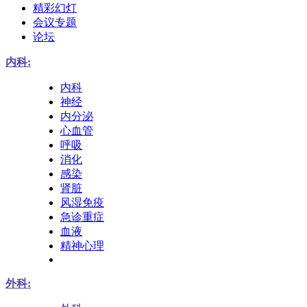
精彩幻灯
会议专题
论坛
内科:
内科
神经
内分泌
心血管
呼吸
消化
感染
肾脏
风湿免疫
急诊重症
血液
精神心理
外科: