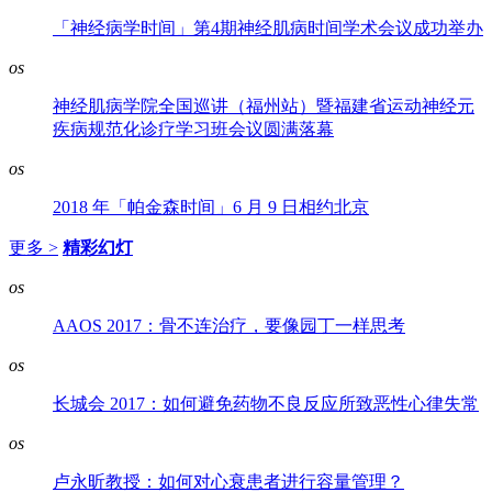
「神经病学时间」第4期神经肌病时间学术会议成功举办
os
神经肌病学院全国巡讲（福州站）暨福建省运动神经元
疾病规范化诊疗学习班会议圆满落幕
os
2018 年「帕金森时间」6 月 9 日相约北京
更多 >
精彩幻灯
os
AAOS 2017：骨不连治疗，要像园丁一样思考
os
长城会 2017：如何避免药物不良反应所致恶性心律失常
os
卢永昕教授：如何对心衰患者进行容量管理？