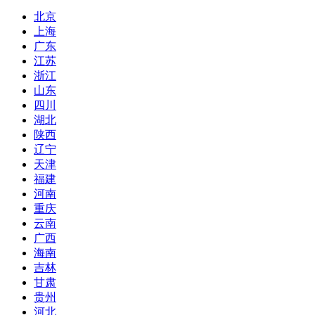
北京
上海
广东
江苏
浙江
山东
四川
湖北
陕西
辽宁
天津
福建
河南
重庆
云南
广西
海南
吉林
甘肃
贵州
河北