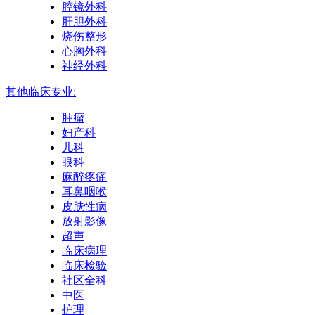
腔镜外科
肝胆外科
烧伤整形
心胸外科
神经外科
其他临床专业:
肿瘤
妇产科
儿科
眼科
麻醉疼痛
耳鼻咽喉
皮肤性病
放射影像
超声
临床病理
临床检验
社区全科
中医
护理