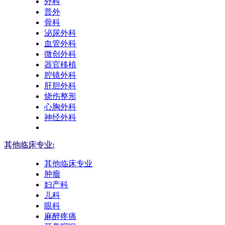
外科
普外
骨科
泌尿外科
血管外科
微创外科
器官移植
腔镜外科
肝胆外科
烧伤整形
心胸外科
神经外科
其他临床专业:
其他临床专业
肿瘤
妇产科
儿科
眼科
麻醉疼痛