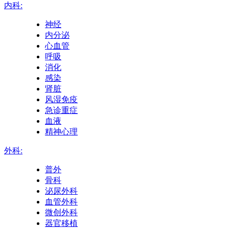
内科:
神经
内分泌
心血管
呼吸
消化
感染
肾脏
风湿免疫
急诊重症
血液
精神心理
外科:
普外
骨科
泌尿外科
血管外科
微创外科
器官移植