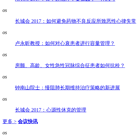
os
长城会 2017：如何避免药物不良反应所致恶性心律失常
os
卢永昕教授：如何对心衰患者进行容量管理？
os
房颤、高龄、女性急性冠脉综合征患者如何抗栓？
os
钟南山院士：慢阻肺长期维持治疗策略的新进展
os
长城会 2017：心源性休克的管理
更多 >
会议快讯
os