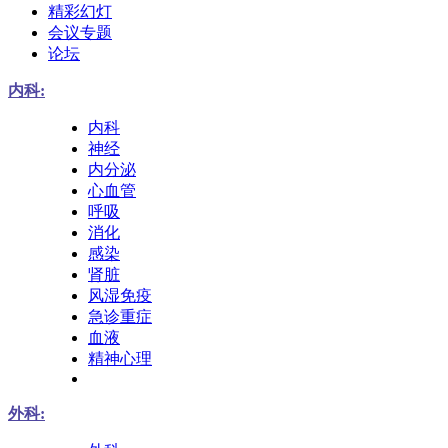
精彩幻灯
会议专题
论坛
内科:
内科
神经
内分泌
心血管
呼吸
消化
感染
肾脏
风湿免疫
急诊重症
血液
精神心理
外科: