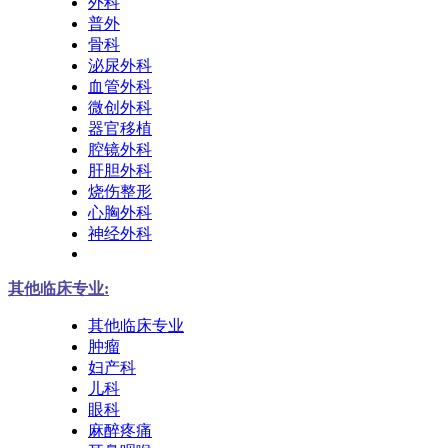
外科
普外
骨科
泌尿外科
血管外科
微创外科
器官移植
腔镜外科
肝胆外科
烧伤整形
心胸外科
神经外科
其他临床专业:
其他临床专业
肿瘤
妇产科
儿科
眼科
麻醉疼痛