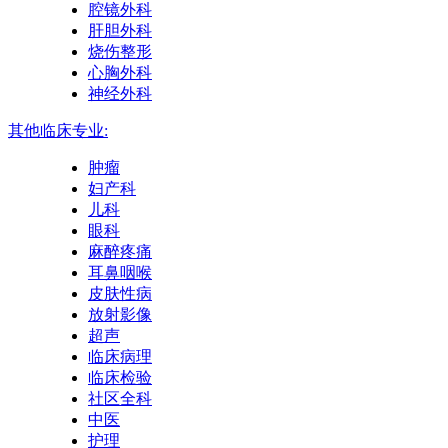
腔镜外科
肝胆外科
烧伤整形
心胸外科
神经外科
其他临床专业:
肿瘤
妇产科
儿科
眼科
麻醉疼痛
耳鼻咽喉
皮肤性病
放射影像
超声
临床病理
临床检验
社区全科
中医
护理