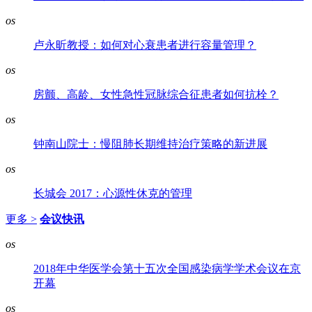
os
卢永昕教授：如何对心衰患者进行容量管理？
os
房颤、高龄、女性急性冠脉综合征患者如何抗栓？
os
钟南山院士：慢阻肺长期维持治疗策略的新进展
os
长城会 2017：心源性休克的管理
更多 >
会议快讯
os
2018年中华医学会第十五次全国感染病学学术会议在京
开幕
os