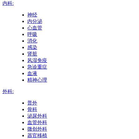
内科:
神经
内分泌
心血管
呼吸
消化
感染
肾脏
风湿免疫
急诊重症
血液
精神心理
外科:
普外
骨科
泌尿外科
血管外科
微创外科
器官移植