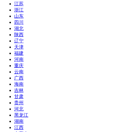
江苏
浙江
山东
四川
湖北
陕西
辽宁
天津
福建
河南
重庆
云南
广西
海南
吉林
甘肃
贵州
河北
黑龙江
湖南
江西