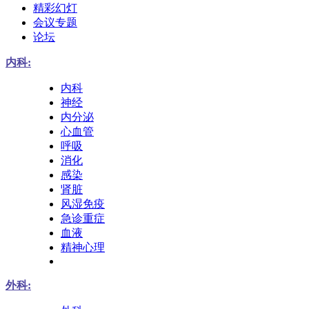
精彩幻灯
会议专题
论坛
内科:
内科
神经
内分泌
心血管
呼吸
消化
感染
肾脏
风湿免疫
急诊重症
血液
精神心理
外科: