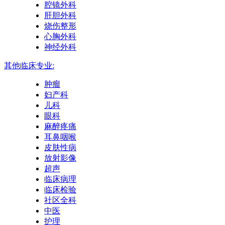
腔镜外科
肝胆外科
烧伤整形
心胸外科
神经外科
其他临床专业:
肿瘤
妇产科
儿科
眼科
麻醉疼痛
耳鼻咽喉
皮肤性病
放射影像
超声
临床病理
临床检验
社区全科
中医
护理