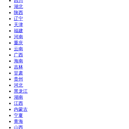
四川
湖北
陕西
辽宁
天津
福建
河南
重庆
云南
广西
海南
吉林
甘肃
贵州
河北
黑龙江
湖南
江西
内蒙古
宁夏
青海
山西