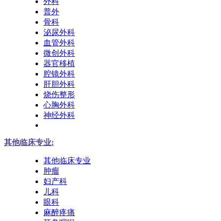
外科
普外
骨科
泌尿外科
血管外科
微创外科
器官移植
腔镜外科
肝胆外科
烧伤整形
心胸外科
神经外科
其他临床专业:
其他临床专业
肿瘤
妇产科
儿科
眼科
麻醉疼痛