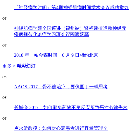
「神经病学时间」第4期神经肌病时间学术会议成功举办
os
神经肌病学院全国巡讲（福州站）暨福建省运动神经元
疾病规范化诊疗学习班会议圆满落幕
os
2018 年「帕金森时间」6 月 9 日相约北京
更多 >
精彩幻灯
os
AAOS 2017：骨不连治疗，要像园丁一样思考
os
长城会 2017：如何避免药物不良反应所致恶性心律失常
os
卢永昕教授：如何对心衰患者进行容量管理？