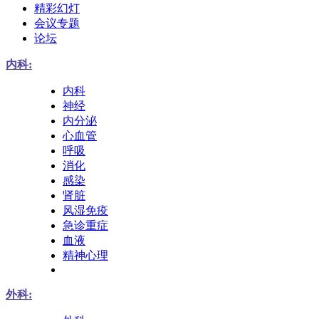
精彩幻灯
会议专题
论坛
内科:
内科
神经
内分泌
心血管
呼吸
消化
感染
肾脏
风湿免疫
急诊重症
血液
精神心理
外科: