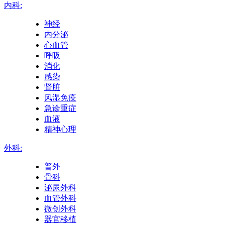
内科:
神经
内分泌
心血管
呼吸
消化
感染
肾脏
风湿免疫
急诊重症
血液
精神心理
外科:
普外
骨科
泌尿外科
血管外科
微创外科
器官移植