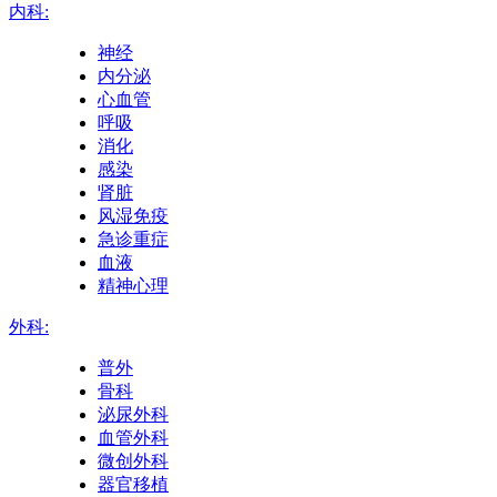
内科:
神经
内分泌
心血管
呼吸
消化
感染
肾脏
风湿免疫
急诊重症
血液
精神心理
外科:
普外
骨科
泌尿外科
血管外科
微创外科
器官移植