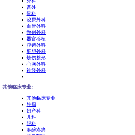
外科
普外
骨科
泌尿外科
血管外科
微创外科
器官移植
腔镜外科
肝胆外科
烧伤整形
心胸外科
神经外科
其他临床专业:
其他临床专业
肿瘤
妇产科
儿科
眼科
麻醉疼痛