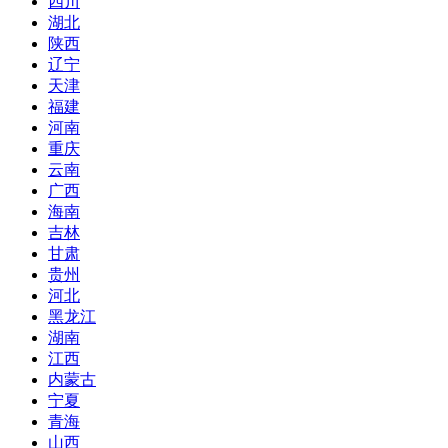
四川
湖北
陕西
辽宁
天津
福建
河南
重庆
云南
广西
海南
吉林
甘肃
贵州
河北
黑龙江
湖南
江西
内蒙古
宁夏
青海
山西