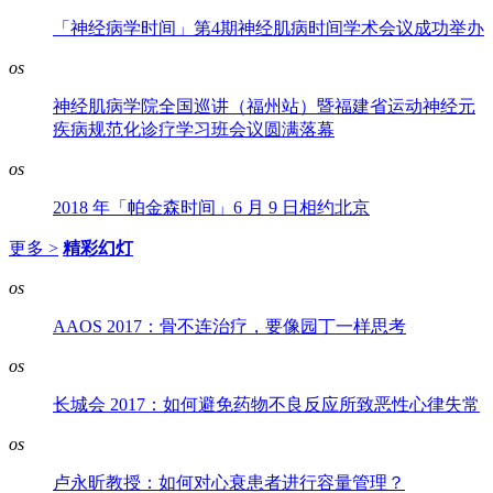
「神经病学时间」第4期神经肌病时间学术会议成功举办
os
神经肌病学院全国巡讲（福州站）暨福建省运动神经元
疾病规范化诊疗学习班会议圆满落幕
os
2018 年「帕金森时间」6 月 9 日相约北京
更多 >
精彩幻灯
os
AAOS 2017：骨不连治疗，要像园丁一样思考
os
长城会 2017：如何避免药物不良反应所致恶性心律失常
os
卢永昕教授：如何对心衰患者进行容量管理？