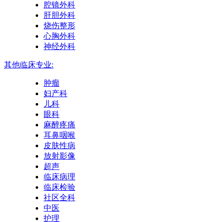
腔镜外科
肝胆外科
烧伤整形
心胸外科
神经外科
其他临床专业:
肿瘤
妇产科
儿科
眼科
麻醉疼痛
耳鼻咽喉
皮肤性病
放射影像
超声
临床病理
临床检验
社区全科
中医
护理