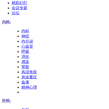
精彩幻灯
会议专题
论坛
内科:
内科
神经
内分泌
心血管
呼吸
消化
感染
肾脏
风湿免疫
急诊重症
血液
精神心理
外科: