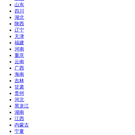
山东
四川
湖北
陕西
辽宁
天津
福建
河南
重庆
云南
广西
海南
吉林
甘肃
贵州
河北
黑龙江
湖南
江西
内蒙古
宁夏