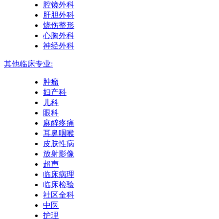
腔镜外科
肝胆外科
烧伤整形
心胸外科
神经外科
其他临床专业:
肿瘤
妇产科
儿科
眼科
麻醉疼痛
耳鼻咽喉
皮肤性病
放射影像
超声
临床病理
临床检验
社区全科
中医
护理