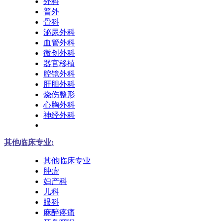
外科
普外
骨科
泌尿外科
血管外科
微创外科
器官移植
腔镜外科
肝胆外科
烧伤整形
心胸外科
神经外科
其他临床专业:
其他临床专业
肿瘤
妇产科
儿科
眼科
麻醉疼痛