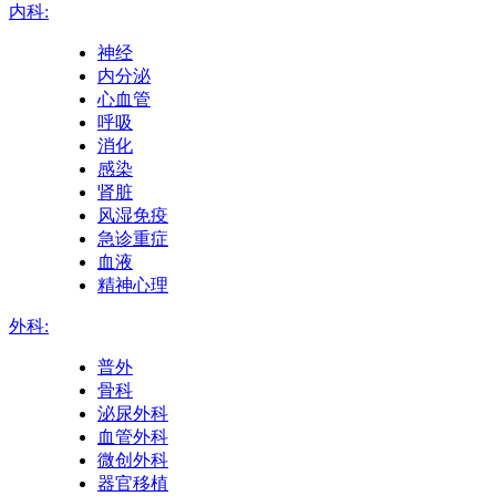
内科:
神经
内分泌
心血管
呼吸
消化
感染
肾脏
风湿免疫
急诊重症
血液
精神心理
外科:
普外
骨科
泌尿外科
血管外科
微创外科
器官移植