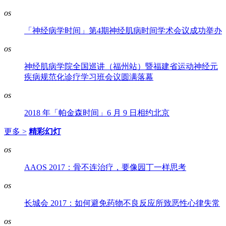
os
「神经病学时间」第4期神经肌病时间学术会议成功举办
os
神经肌病学院全国巡讲（福州站）暨福建省运动神经元
疾病规范化诊疗学习班会议圆满落幕
os
2018 年「帕金森时间」6 月 9 日相约北京
更多 >
精彩幻灯
os
AAOS 2017：骨不连治疗，要像园丁一样思考
os
长城会 2017：如何避免药物不良反应所致恶性心律失常
os