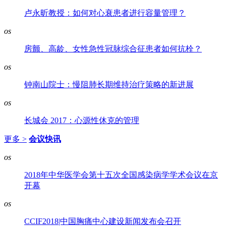
卢永昕教授：如何对心衰患者进行容量管理？
os
房颤、高龄、女性急性冠脉综合征患者如何抗栓？
os
钟南山院士：慢阻肺长期维持治疗策略的新进展
os
长城会 2017：心源性休克的管理
更多 >
会议快讯
os
2018年中华医学会第十五次全国感染病学学术会议在京
开幕
os
CCIF2018|中国胸痛中心建设新闻发布会召开