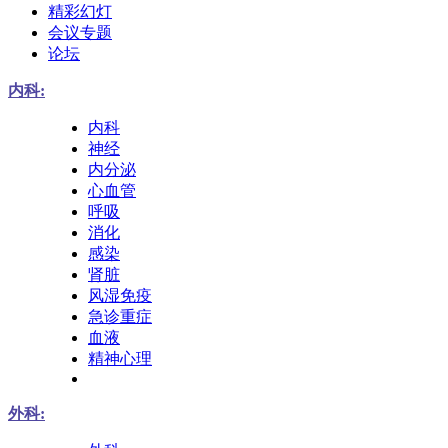
精彩幻灯
会议专题
论坛
内科:
内科
神经
内分泌
心血管
呼吸
消化
感染
肾脏
风湿免疫
急诊重症
血液
精神心理
外科: